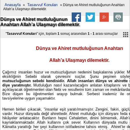
Anasayfa
Tasavvuf Konuları
»
» Dünya ve Ahiret mutluluğunun Anahtarı
Allah’a Ulaşmayı dilemektir.
Dünya ve Ahiret mutluluğunun
Anahtarı Allah’a Ulaşmayı dilemektir.
"
Tasavvuf Konuları
" için, toplam
1
sonuç arasından
1 - 1
arası sonuçlar
Dünya ve Ahiret mutluluğunun Anahtarı
Allah’a Ulaşmayı dilemektir.
Çağımız insanları huzur ve mutsuzluğunun nedenini başkalarına yükler. 
eksikliğinin Sebebi olarak çevresini suçlar. Şunu peşinen söyl
mutsuzluğunun sebebi kendisidir.
Allah insanları dünya ve ahirette
diye yaratmıştır.
Mutluluğun nasıl kazanılacağını anlatan kitaplarını ve b
açıklayacak öğretmenleri olan Nebi ve resullerini tüm zaman ve mekânlarda
Bize düşen bu öğretmenleri arayıp bulmak. Serbest irademiz ile on
tavsiyelerine uygun yaşamaktır.
Hemen birileri çıkacak, “insanlar eşit yaratılmamıştır. Zengini, fakiri, gü
vardır. Huzur dünyada değil ahirettedir. Ahiret mutluluğu için dünyanı feda 
hikâyeler anlatacaktır. Bunların hepsi Cehaletten, dinini bilmemek, Alla
kaynaklanmaktadır. Allah kullarını çok sever. Kullarının dünyada mutlu o
Kâinatta yarattığı her şeyi kullarının istifadesine tahsis etmiş.
Ahiret’te d