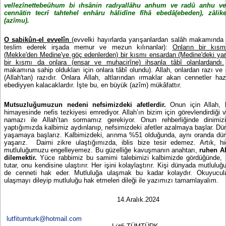
vellezînettebeûhum bi ıhsânin radıyallâhu anhum ve radû anhu v
cennâtin tecrî tahtehel enhâru hâlidîne fîhâ ebedâ(ebeden), zâlik
(azîmu).
O sabikûn-el evvelîn
(evvelki hayırlarda yarışanlardan salâh makamında i
teslim ederek irşada memur ve mezun kılınanlar):
Onların bir kısm
(Mekke'den Medine'ye göç edenlerden) bir kısmı ensardan (Medine'deki yar
bir kısmı da onlara (ensar ve muhacirîne) ihsanla tâbî olanlardandı.
makamına sahip oldukları için onlara tâbî olundu). Allah, onlardan razı ve
(Allah'tan) razıdır. Onlara Allah, altlarından ırmaklar akan cennetler ha
ebediyyen kalacaklardır. İşte bu, en büyük (azîm) mükâfattır.
Mutsuzluğumuzun nedeni nefsimizdeki afetlerdir.
Onun için Allah, b
himayesinde nefis tezkiyesi emrediyor. Allah’ın bizim için görevlendirdiği v
namazı ile Allah’tan sormamız gerekiyor. Onun rehberliğinde dinimiz
yaptığımızda kalbimiz aydınlanıp, nefsimizdeki afetler azalmaya başlar. D
yaşamaya başlarız. Kalbimizdeki, arınma %51 olduğunda, aynı oranda dü
yaşarız.
Daimi zikre ulaştığımızda, iblis bize tesir edemez. Artık, hi
mutluluğumuzu engelleyemez. Bu güzelliğe kavuşmanın anahtarı,
ruhen Al
dilemektir.
Yüce rabbimiz bu samimi talebimizi kalbimizde gördüğünde, 
tutar, onu kendisine ulaştırır. Her işini kolaylaştırır. Kişi dünyada mutluluğ
de cenneti hak eder. Mutluluğa ulaşmak bu kadar kolaydır. Okuyucula
ulaşmayı dileyip mutluluğu hak etmeleri dileği ile yazımızı tamamlayalım.
14.Aralık.2024
lutfitumturk@hotmail.com