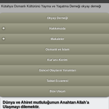
Kütahya Osmanlı Kültürünü Yayma ve Yaşatma Derneği okyay derneği
Okyay Derneği
+
Hakkımızda
+
Makaleler
Osmanlı ve İslam
Kur'an-ı Kerim
Güncel Olayların Yorumları
Tabiat Eczanesi
Bize Ulaşın
Dünya ve Ahiret mutluluğunun Anahtarı Allah’a
Ulaşmayı dilemektir.