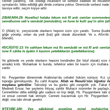
cennet yaratmış. Tek istediği insanların ve serbest iradeleri ile resullerin
uymalarıdır. İddia edildiği gibi dinde zorlama yoktur. Dinimizde serbest irad
tavsiye edilir, seçim kişiye aittir.
2/BAKARA-29: Huvellezî halaka lekum mâ fîl ardı cemîan summestevâ
sevvâhunne seb’a semâvât (semâvâtin), ve huve bi kulli şey’in alîm (al
O (Allah) ki, yeryüzünde olanların hepsini sizin için yarattı. Sonra (kudre
göğe yönelip, onları da yedi (kat) gök olarak düzenledi. Ve o, Alîm'dir 
bilendir).
45/CÂSİYE-13: Ve sahhare lekum mâ fîs semâvâti ve mâ fîl ardı cemîa
inne fî zâlike le âyâtin li kavmin yetefekkerûn (yetefekkerûne).
Ve göklerde ve yerde olanların hepsini kendinden (bir lütuf olarak) size
amade) kıldı. Muhakkak ki bunda, tefekkür eden bir kavim için mutlaka ây
vardır.
Hz. Peygamber döneminde Arabistan’da cehalet hüküm sürüyor. Kız çocu
toprağa gömülüyordu. Bu cahil Araplar,
Allah ve Resulü’nün öğretisi il
meydana getirdiler
. Teknoloji ve bu günkü gibi zenginlik yok. Fakat 
Medineli Ensar, her şeylerini ihtiyaç sahibi Muhacir müminler ile paylaş
Cennetlikler iddia edildiği gibi sadece on kişi değil, Hz. Peygambere tabi
ve ensar cenneti hak etmiştir. Cenneti kazanmak için Hz. Peygamberi
değil, ona tabi olmak gerekir.
9/TEVBE-100: Ves sâbikûnel evvelûne minel muhâcirîne