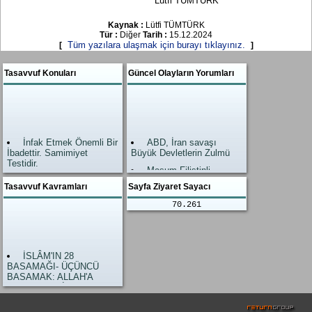
Lütfi TÜMTÜRK
Kaynak :
Lütfi TÜMTÜRK
Tür :
Diğer
Tarih :
15.12.2024
Tüm yazılara ulaşmak için burayı tıklayınız.
[
]
Tasavvuf Konuları
Güncel Olayların Yorumları
İnfak Etmek Önemli Bir
ABD, İran savaşı
İbadettir. Samimiyet
Büyük Devletlerin Zulmü
Testidir.
Masum Filistinli
Allah’ın Zikri, Zikrullah
kardeşlerimiz
Tasavvuf Kavramları
Sayfa Ziyaret Sayacı
En Büyük İbadettir.
Allah Yardımı geldi.
70.261
İslam’da Şefaat
Zalimler neye uğradıkları
Ahirette değil, Dünyadadır.
şaşırdı.
Amel-i Salih (Nefis
Gazze Savaşı
tezkiyesi) Kişiyi hidayete
Dünyanın gözünü açtı.
İSLÂM'IN 28
ulaştıran çok önemli bir
İslami Hükümlerim
BASAMAĞI- ÜÇÜNCÜ
işlevdir.
Yaşanmamasının
BASAMAK: ALLAH'A
Teslim Dini İslam
Sonuçları
ULAŞMAYI DİLEMEK
Hayat devam ediyor.
Kuzay Atlantik İttifakı
İSLÂM'IN 28
NATO sallanımıyor.