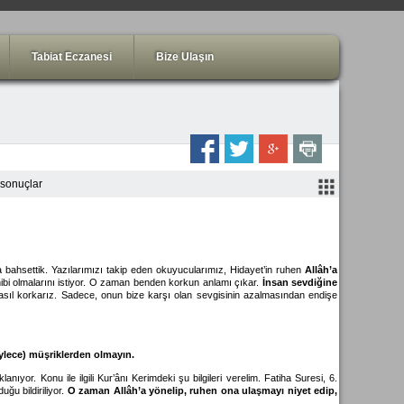
Tabiat Eczanesi
Bize Ulaşın
 sonuçlar
 bahsettik. Yazılarımızı takip eden okuyucularımız, Hidayet’in ruhen
Allâh’a
hibi olmalarını istiyor. O zaman benden korkun anlamı çıkar.
İnsan sevdiğine
 nasıl korkarız. Sadece, onun bize karşı olan sevgisinin azalmasından endişe
öylece) müşriklerden olmayın.
yor. Konu ile ilgili Kur’ânı Kerimdeki şu bilgileri verelim. Fatiha Suresi, 6.
uğu bildiriliyor.
O zaman Allâh’a yönelip, ruhen ona ulaşmayı niyet edip,