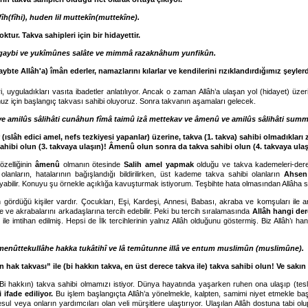
îh(fîhi), huden lil muttekîn(muttekîne).
ktur. Takva sahipleri için bir hidayettir.
l gaybi ve yukîmûnes salâte ve mimmâ razaknâhum yunfikûn.
aybte Allâh'a) îmân ederler, namazlarını kılarlar ve kendilerini rızıklandırdığımız şeylerd
ri, uyguladıkları vasıta ibadetler anlatılıyor. Ancak o zaman Allâh’a ulaşan yol (hidayet) üze
uz için başlangıç takvası sahibi oluyoruz. Sonra takvanın aşamaları gelecek.
ve amilûs sâlihâti cunâhun fîmâ taimû izâ mettekav ve âmenû ve amilûs sâlihâti su
(ıslâh edici amel, nefs tezkiyesi yapanlar) üzerine, takva (1. takva) sahibi olmadıkla
ahibi olun (3. takvaya ulaşın)! Âmenû olun sonra da takva sahibi olun (4. takvaya ulaşı
zelliğinin
âmenû
olmanın ötesinde
Salih amel yapmak
olduğu ve takva kademeleri-dere
lanların, hatalarının bağışlandığı bildirilirken, üst kademe takva sahibi olanların
Ahsen
yabilir. Konuyu şu örnekle açıklığa kavuşturmak istiyorum. Teşbihte hata olmasından Allâha s
ördüğü kişiler vardır. Çocukları, Eşi, Kardeşi, Annesi, Babası, akraba ve komşuları ile arka
ne ve akrabalarını arkadaşlarına tercih edebilir. Peki bu tercih sıralamasında
Allâh hangi der
e imtihan edilmiş. Hepsi de İlk tercihlerinin yalnız Allâh olduğunu göstermiş. Biz Allâh’ı h
menûttekullâhe hakka tukâtihî ve lâ temûtunne illâ ve entum muslimûn (muslimûne).
 hak takvası” ile (bi hakkın takva, en üst derece takva ile) takva sahibi olun! Ve sakın
(Bi hakkın) takva sahibi olmamızı istiyor. Dünya hayatında yaşarken ruhen ona ulaşıp (tesl
ifade ediliyor.
Bu işlem başlangıçta Allâh’a yönelmekle, kalpten, samimi niyet etmekle başl
 resul veya onların yardımcıları olan veli mürşitlere ulaştırıyor. Ulaşılan Allâh dostuna tabi 