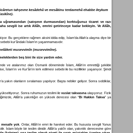
icâretun tahşevne kesâdehâ ve mesâkinu terdavnehâ ehabbe ileykum
fasikîne).
sada uğramasından (satışının durmasından) korktuğunuz ticaret ve razı
sevgili ise artık Allâh, emrini getirinceye kadar bekleyin. Ve Allâh,
rekiyor. Bu gerçeklere rağmen aksini iddia edip, İslam’da Allah’a ulaşma diye bir
n sebebi kur’ândaki İslam’ın yaşanmamasıdır.
melâiketi musevvimîn (musevvimîne).
meleklerden beş bini ile size yardım eder.
inde ve atalarımız olan Osmanlı döneminde İslam, Allâh’ın emrettiği şekilde
 İslam’ın ve Kur’ân’ın terk edilmesi sebebi ile bu rezillikler yaşanıyor. Şimdi
h’a yakın olanların sıralaması yapılıyor. Başta nebiler geliyor. Sonra sıddiklar,
yükseltiyoruz. Sonra ruhumuzun teslimi ile
vuslat takvasına
ulaşıyoruz. Fizik
iğimizde, Allâh’a yakınlığın en yüksek derecesi olan “
Bi Hakkın Takva
” ya
a mesafe yok
. Onlar, Allâh’ın emri ile hareket eder. Bu hususta sevgili Yunus
ir. İslam böyle bir teslim dinidir. Allâh’a yakîn olan, yakınlık derecesine göre
le (kalpten) ona teslim olmak niyeti ile sıratı müstakim üzerine çıkan,