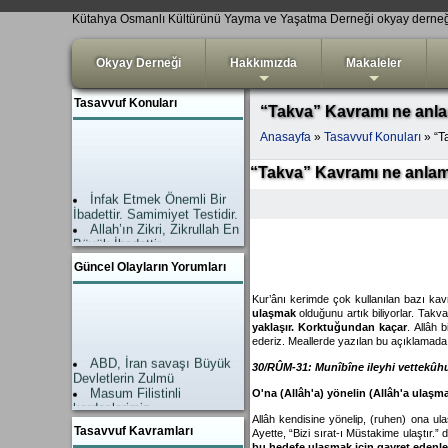
Kütahya Osmanlı Kültürünü Yayma ve Yaşatma Derneği okyay derne
Okyay Derneği
Hakkımızda
Makaleler
+
+
Tasavvuf Konuları
“Takva” Kavramı ne anlam
Anasayfa
»
Tasavvuf Konuları
» “T
“Takva” Kavramı ne anlama
İnfak Etmek Önemli Bir
İbadettir. Samimiyet Testidir.
Allah’ın Zikri, Zikrullah En
Büyük İbadettir.
İslam’da Şefaat Ahirette
Güncel Olayların Yorumları
değil, Dünyadadır.
Amel-i Salih (Nefis
tezkiyesi) Kişiyi hidayete
Kur’ânı kerimde çok kullanılan bazı ka
ulaşmak
olduğunu artık biliyorlar. Takv
ulaştıran çok önemli bir
yaklaşır. Korktuğundan kaçar
. Allâh 
işlevdir.
ederiz. Meallerde yazılan bu açıklamada
Teslim Dini İslam
ABD, İran savaşı Büyük
Hayat devam ediyor.
30/RÛM-31:
Munîbîne ileyhi vettekûh
Devletlerin Zulmü
Allahsız Mutluluk
Masum Filistinli
Mümkün Değildir
O'na (Allâh'a) yönelin (Allâh'a ulaşm
kardeşlerimiz
ZİKİR EN BÜYÜK
Allah Yardımı geldi.
İBADETTTİR
Allâh kendisine yönelip, (ruhen) ona ula
Tasavvuf Kavramları
Zalimler neye uğradıkları
Ayette, “Bizi sırat-ı Müstakime ulaştır.” 
“Takva” Kavramı ne
bu hedefe ulaşmak için gayret edenler