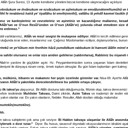
Allâh Şura Suresi, 13. Ayette kendisine yöneleni bizzat kendisine ulaştıracağını açıklıyor.
 ebnâukum ve ıhvânukum ve ezvâcukum ve aşîretukum ve emvâlunıktereftumûhâ ve t
îlihî fe terabbesû hattâ ye' tiyallâhu bi emrih(emrihî), vallâhu lâ yehdîl kavmel fasikîn (
ınız ve kardeşleriniz ve zevceleriniz ve aşiretiniz ve kazandığınız mallarınız, ke
lâh'tan ve O'nun Resûl'ünden ve O'nun (Allâh'ın) yolunda cihad etmekten size daha 
ete erdirmez.”
ddi varlıklarımız,
Allâh ve resul sevgisi ile mukayese ediliyor
. Allâh’ın tercih edilmesi ge
ruluğunda israr eden, insanlarımız var. Çağımız Müslümanları eziliyor, dışlanıyorlarsa, bunu
 tettekû ve ye’tûkum min fevrihim hâzâ yumdidkum rabbukum bi hamseti âlâfin minel 
va sahibi olursanız ve onlar size aniden gelirlerse (saldırırlarsa), Rabbiniz bu nişaneli 
 Allah’ın yardımı ile güçlükler aşılır. Hz. Peygamberimizden sonra yaşanan İslam devletler
niyeti ile dünyaya nizam verip, örnek toplum olmuşlar. Bu gün İslam toplumları geri kalmış ise,
 mülkünü, itibarını ve makamını her şeyin üzerinde görenler var.
Nisa-69. Ayet’te Allâ
vanın Allâh’a yakınlıkla derecelendirilmesi bu şekilde ortaya çıkıyor.
.
up
ilk takva’ya
ulaşıyoruz. Bir Allâh dostuna tabi olduğumuzda, Mümin olup, takva derecemizi 
Nefsin tesliminde
Muhlisler Takvası,
Daimi zikirde,
Azim Takva
ve irademizi de teslim ett
n yakın olanlar var. En yakın olanların, Nebiler. Resuller, Allah dostları olduğu malumdur.
l muttekîn(muttekîne).
ldı.
an takva sahiplerini çok ama çok seviyor.
Bi Hakkın takvaya ulaşanlar ile Allâh arasınd
ylersek o dost tutar.”
Diyor. Bu husus, tasavvuf dışındaki okuyucularımızın idrakini aşabil
ile hayat hakkı veriyor. Fakat, takva sahibi olanları çok seviyor.
Allâh’a yönelen, samimiyet