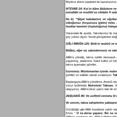
11. fark
Böylece ahiret saadetini de kazanıyoruz. 
Ruh ve nefs arasındaki
10. fark
9/TEVBE-24:
Kul in kâne âbâukum ve
minallâhi ve resûlihî ve cihâdin fî seb
De ki: “Şâyet babalarınız ve oğullar
olduğunuz (hoşunuza giden) evler, Al
fasıklar kavmini (topluluğunu) hiday
Yukarıdaki ilk ayette, Yakınlarımız ile ma
şey yoktur diyen. Kendi görüşlerinin doğ
3/ÂLİ İMRÂN-125:
Belâ in tasbirû ve
Bilâkis, eğer siz sabrederseniz ve tak
Allâh’a yönelip, takva sahibi olunsaydı
yaşanmış, atalarımız İslam kültür ve mede
takva aşamaları görelim.
Günümüz Müslümanları içinde malını,
şehitler ve salihler olarak sıralanıyor.
Tak
Başlangıçta Allâh’a yönelince, Amenû ol
vücut tesliminde
Muhsinler
Takvası
, 
ulaşıyoruz. Allâh’a biraz yakın olan ile e
26/ŞUARÂ-90:
Ve uzlifetil cennetu li
Ve cennet, takva sahiplerine yaklaştırı
Görüldüğü gibi Allâh kendisine yakîn ol
Emre, “
O ne derse yaparız. Biz ne sö
Allâh’ın yardımını alır. Allâh kafirlere b