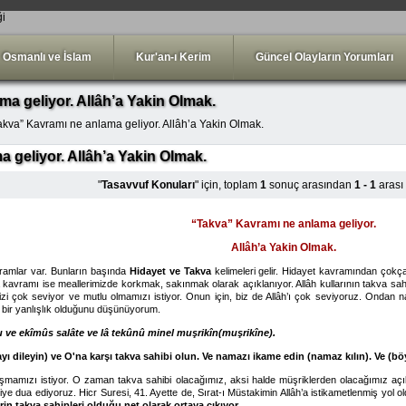
ği
Osmanlı ve İslam
Kur'an-ı Kerim
Güncel Olayların Yorumları
a geliyor. Allâh’a Yakin Olmak.
akva” Kavramı ne anlama geliyor. Allâh’a Yakin Olmak.
 geliyor. Allâh’a Yakin Olmak.
"
Tasavvuf Konuları
" için, toplam
1
sonuç arasından
1 - 1
arası
“Takva” Kavramı ne anlama geliyor.
Allâh’a Yakin Olmak.
vramlar var. Bunların başında
Hidayet ve Takva
kelimeleri gelir. Hidayet kavramından çokça
a kavramı ise meallerimizde korkmak, sakınmak olarak açıklanıyor. Allâh kullarının takva sa
bizi çok seviyor ve mutlu olmamızı istiyor. Onun için, biz de Allâh’ı çok seviyoruz. Ondan
 bir yanlışlık olduğunu düşünüyorum.
u ve ekîmûs salâte ve lâ tekûnû minel muşrikîn(muşrikîne).
ayı dileyin) ve O'na karşı takva sahibi olun. Ve namazı ikame edin (namaz kılın). Ve (b
şmamızı istiyor. O zaman takva sahibi olacağımız, aksi halde müşriklerden olacağımız açıklanı
diye dua ediyoruz. Hicr Suresi, 41. Ayette de, Sırat-ı Müstakimin Allâh’a istikametlenmiş yol old
in takva sahipleri olduğu net olarak ortaya çıkıyor.