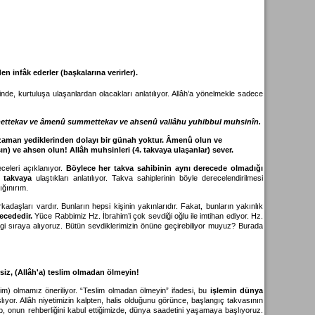
en infâk ederler (başkalarına verirler).
rinde, kurtuluşa ulaşanlardan olacakları anlatılıyor. Allâh’a yönelmekle sadece
mmettekav ve âmenû summettekav ve ahsenû vallâhu yuhibbul muhsinîn.
rı zaman yediklerinden dolayı bir günah yoktur. Âmenû olun ve
n) ve ahsen olun! Allâh muhsinleri (4. takvaya ulaşanlar) sever.
celeri açıklanıyor.
Böylece her takva sahibinin aynı derecede olmadığı
 takvaya
ulaştıkları anlatılıyor. Takva sahiplerinin böyle derecelendirilmesi
ığınırım.
daşları vardır. Bunların hepsi kişinin yakınlarıdır. Fakat, bunların yakınlık
ecededir.
Yüce Rabbimiz Hz. İbrahim’i çok sevdiği oğlu ile imtihan ediyor. Hz.
angi sıraya alıyoruz. Bütün sevdiklerimizin önüne geçirebiliyor muyuz? Burada
 siz, (Allâh'a) teslim olmadan ölmeyin!
im) olmamız öneriliyor. “Teslim olmadan ölmeyin” ifadesi, bu
işlemin dünya
ıyor. Allâh niyetimizin kalpten, halis olduğunu görünce, başlangıç takvasının
olup, onun rehberliğini kabul ettiğimizde, dünya saadetini yaşamaya başlıyoruz.