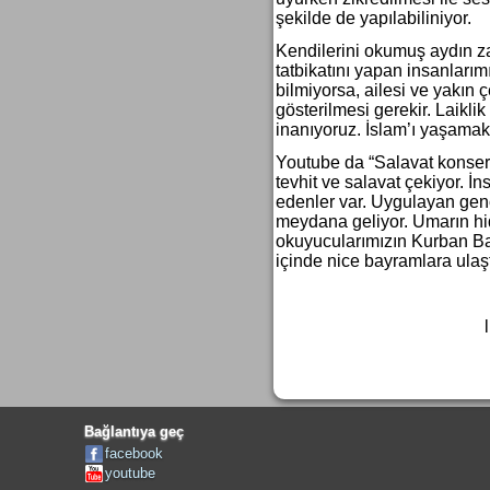
11. fark
şekilde de yapılabiliniyor.
Ruh ve nefs arasındaki
10. fark
Kendilerini okumuş aydın za
tatbikatını yapan insanları
bilmiyorsa, ailesi ve yakın
gösterilmesi gerekir. Laikl
inanıyoruz. İslam’ı yaşamak 
Youtube da “Salavat konseri
tevhit ve salavat çekiyor. İn
edenler var. Uygulayan genç
meydana geliyor. Umarın hida
okuyucularımızın Kurban Bay
içinde nice bayraml
Bağlantıya geç
facebook
youtube