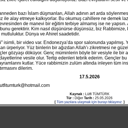
nneden bazı İslam düşmanları, Allah adının art arda söylenmes
mız ile alay etmeye kalkıyorlar. Bu okumuş cahillere ne demek l
 çevresinden de manevi bir eğitim terbiye almamış ise ne yapsın.
ik bunu gerektirir. Kim nasıl düşünürse düşünsüz, biz Rabbimize
mutluluktur. Dünya ve Ahiret saadetidir.
” isimli, bir video var. Endonezya’da spor salonunda yapılmış.
san ürperiyor. Yüz binlerin bir ağızdan Allah’ı zikretmesi ne güzel
ler gözyaşı döküyor. Genç müminlerin böyle bir vesiyle ile bir 
yetlerine vesile olur. Tertip edenleri tebrik ederim. Gençler bu 
ramlarını kutlar. Yüce rabbimizin zulüm altında inleyen tüm insa
ara ulaştırmasını dilerim.
17.5.2026
lutfitumturk@hotmail.com Lü
Kaynak :
Lütfi TÜMTÜRK
Tür :
Diğer
Tarih :
25.05.2026
[
Tüm yazılara ulaşmak için burayı tıklayınız.
]