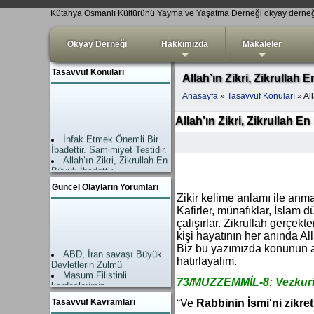
Kütahya Osmanlı Kültürünü Yayma ve Yaşatma Derneği okyay derne
Okyay Derneği
Hakkımızda
Makaleler
+
+
Tasavvuf Konuları
Allah’ın Zikri, Zikrullah 
Anasayfa
»
Tasavvuf Konuları
» All
Allah’ın Zikri, Zikrullah En
İnfak Etmek Önemli Bir
İbadettir. Samimiyet Testidir.
Allah’ın Zikri, Zikrullah En
Büyük İbadettir.
İslam’da Şefaat Ahirette
Güncel Olayların Yorumları
değil, Dünyadadır.
Zikir kelime anlamı ile anm
Amel-i Salih (Nefis
Kafirler, münafıklar, İslam 
tezkiyesi) Kişiyi hidayete
ulaştıran çok önemli bir
çalışırlar. Zikrullah gerçekt
işlevdir.
kişi hayatının her anında Alla
Teslim Dini İslam
Biz bu yazımızda konunun ay
ABD, İran savaşı Büyük
Hayat devam ediyor.
hatırlayalım.
Devletlerin Zulmü
Allahsız Mutluluk
Masum Filistinli
Mümkün Değildir
73/MUZZEMMİL-8:
Vezkuri
kardeşlerimiz
ZİKİR EN BÜYÜK
Allah Yardımı geldi.
İBADETTTİR
Tasavvuf Kavramları
“Ve
Rabbinin İsmi'ni zikret
Zalimler neye uğradıkları
“Takva” Kavramı ne