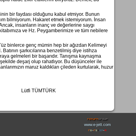
inin bir faydası olduğunu kabul etmiyor. Bunun
azım bilmiyorum. Hakaret etmek istemiyorum. İnsan
 Ancak, insanların inanç ve değerlerine saygı
, kitabımıza ve Hz. Peygamberimize ve tüm nebilere
 Yüz binlerce genç mümin hep bir ağızdan Kelimeyi
. Batının şarkıcılarına benzetilmiş diye istihza
araya gelmeleri bir başarıdır. Tanışma kaynaşma
şekilde deşarj olup rahatlıyor. Bu düşünceler ile
nlarımızın maruz kaldıkları çileden kurtularak, huzur
tfi TÜMTÜRK
www.e-jett.com