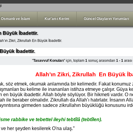
ği
Osmanlı ve İslam
Kur'an-ı Kerim
Güncel Olayların Yorumları
En Büyük İbadettir.
ah’ın Zikri, Zikrullah En Büyük İbadettir.
 Büyük İbadettir.
"
Tasavvuf Konuları
" için, toplam
1
sonuç arasından
1 - 1
arası
Allah’ın Zikri, Zikrullah
En Büyük İba
ak, söz etmek, okumak anlamında bir kelimedir. Fakat konumuz zik
düşmanları bu kelime ile inananları istihza etmeye çalışır. Güya 
en en büyük ibadettir. Allah böyle söylüyor. Bir hikmeti vardır. O
h ile beraber olmalıdır. Zikrullah da Allah’ı hatırlatır. İnsanın All
rıntısına girmeden sadece zikrullahın büyüklüğü konusunu irdel
sme rabbike ve tebettel ileyhi tebtîlâ (tebtîlen).
ve her şeyden kesilerek O'na ulaş.”