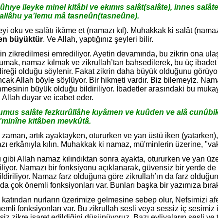
ûhıye ileyke minel kitâbi ve ekımıs salât(salâte), innes salât
 vallâhu ya’lemu mâ tasneûn(tasneûne).
yi oku ve salâtı ikâme et (namazı kıl). Muhakkak ki salât (na
 en büyüktür
. Ve Allah, yaptığınız şeyleri bilir.
nin zikredilmesi emrediliyor. Ayetin devamında, bu zikrin ona ula
umak, namaz kılmak ve zikrullah’tan bahsedilerek, bu üç ibade
direği olduğu söylenir. Fakat zikrin daha büyük olduğunu görü
ncak Allah böyle söylüyor. Bir hikmeti vardır. Biz bilemeyiz. Nam
nmesinin büyük olduğu bildiriliyor. İbadetler arasındaki bu muka
 Allah duyar ve icabet eder.
umus salâte fezkurûllâhe kıyâmen ve kuûden ve alâ cunûbiku
u’minîne kitâben mevkûtâ.
 zaman, artık ayaktayken, otururken ve yan üstü iken (yatarken),
erkânıyla kılın. Muhakkak ki namaz, mü'minlerin üzerine, "vakitl
gibi Allah namaz kılındıktan sonra ayakta, otururken ve yan üzer
liyor. Namazı bir fonksiyonu açıklanarak, güvensiz bir yerde de
 bildiriliyor. Namaz farz olduğuna göre zikrullah’ın da farz old
da çok önemli fonksiyonları var. Bunları başka bir yazımıza bıra
ah katından nurların üzerimize gelmesine sebep olur, Nefsimizi afe
mli fonksiyonları var. Bu zikrullah sesli veya sessiz iç sesimiz i
iz zikre işaret edildiğini düşünüyoruz. Bazı evliyaların sesli ve t