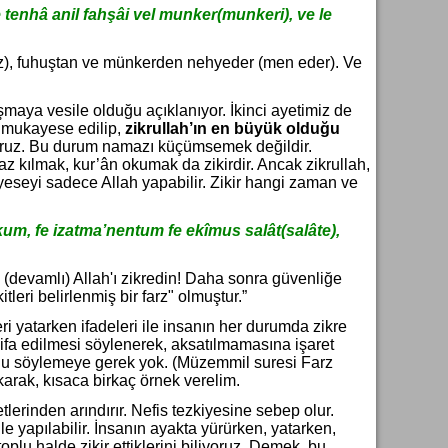
e tenhâ anil fahşâi vel munker(munkeri), ve le
maz), fuhuştan ve münkerden nehyeder (men eder). Ve
şmaya vesile olduğu açıklanıyor. İkinci ayetimiz de
t mukayese edilip,
zikrullah’ın en büyük olduğu
yoruz. Bu durum namazı küçümsemek değildir.
az kılmak, kur’ân okumak da zikirdir. Ancak zikrullah,
yeseyi sadece Allah yapabilir. Zikir hangi zaman ve
m, fe izatma’nentum fe ekîmus salât(salâte),
 (devamlı) Allah'ı zikredin! Daha sonra güvenliğe
eri belirlenmiş bir farz" olmuştur.”
i yatarken ifadeleri ile insanın her durumda zikre
 ifa edilmesi söylenerek, aksatılmamasına işaret
uğunu söylemeye gerek yok. (Müzemmil suresi Farz
karak, kısaca birkaç örnek verelim.
tlerinden arındırır. Nefis tezkiyesine sebep olur.
le yapılabilir. İnsanın ayakta yürürken, yatarken,
oplu halde zikir ettiklerini biliyoruz. Demek, bu