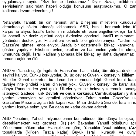
uygulamaya koydu. “Bizi kimse durduramaz.” Diyor. Savaş bittikten s
servislerinin saldırıdan haberi olduğu konusunu araştıracakmış. O z
katliama devam edecekmiş.!
Netanyahu fanatik bir din teröristi ama Birleşmiş milletlerin kurucus
demokrasiyi hâkim kılacağı iddiasındaki ABD, İsrail’i korumak içim 
karşısına alıyor. İsrail’e birilerinin müdahale etmesini engellemek için bir
ile önemli bir deniz gücünü doğu Akdenize gönderdi. İsrail’i mühimmat 
yönünden destekliyor. Filistinlilere ekmek bile gönderilemiyor. Yardım k
Gazze’ye girmesi engelleniyor. Arada bir göstermelik birkaç kamyona iz
gösteri yapılıyor. Filistin’in evleri, okulları ve hastaneleri yerle bir olm
umurunda değil. İsrail katliam yapmasa bile birkaç ay daha dayanamaz Fil
tamamı açlıktan ölür.
ABD ve Yahudi uşağı İngiliz ile Fransa’nın haricindeki, tüm dünya devletle
seyirci kalıyor. Çünkü korkuyorlar. Bu üç devlet Güvenlik konseyini kilitlemi
Milletler Genel sekreteri bu durumdan memnun değil. Genel kurul karar
tavsiye niteliğindeki kararı dinleyen yok. Güvenlik konseyi de karar al
dünya Pandemi’den yeni çıktı. Ülkeler yeni bir belayı yüklenmek, sava
istemiyor.
Sadece Türk Devleti ve onun korkusuz Cumhurbaşkanı yırtın
yardım konvoyları ve gemileri gönderiyor. Fakat bunlar Gazze’ye ulaş
Gazze’nin Mıssır’a açılan tek kapısı var.
Mısır diktatörü Sisi de, İsrail’in i
yardımı içeriye sokmuyor. Bu daha ne kadar devam edecek.!
ABD Yönetimi, Yahudi milyarderlerinin kontrolünde, tüm dünya birleşse, o
desteklemekten vaz geçmez. Dışişleri Bakanları Yahudi olduğunu açı
Yönetimine hâkim olan Evanjeliklere göre,
Yahudiler “vaat edilmiş (Arz
topraklarda (Nil’den Fırat’a kadar) Büyük İsrail’i kuracak ve dün