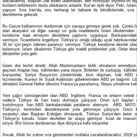
olacaklarmış. Başkan Joe Biden utanmadan,
ben Hıristiyan Siyonist’im diy
bunların birbirlerinin dostu olduklarını anladık. Kur’an öyle diyor. Peki, İsl
yapıyor. Sıra İran’da, onu herhangi bir bahane ile bitirdiklerinde, sıra
devletlerine gelecek.
Bu Gazze katliamınını durdurmak için savaşa girmeye gerek yok. Çünkü İsr
olan akaryakıt ve diğer sanayi ve gıda maddelerini İslam ülkelerinden 
kendisine itaat etmeyen devletlere yaptırım uyguluyor. Bankalarındaki
vermiyor. Ticaretlerini engelliyor. Türkiye’yi ortağı olduğu uçak fabrikasında
35 ler için peşin ödenen paramızı vermiyor. Türkiye kendisine destek ola
bulamıyor. İslam ülkelerinin Türkiye gibi maddi problemleri yok. Onlar des
diktatörler yola gelir.
İslam dini tevhit dinidir. Allah Müslümanların birlik olmalarını emrediy
geçinen Araplar hep, kâfirlerden yana oluyor. Birbirleri ile sürtüşüp, kâfirde
koyuyorlar. Suriye Rusya’nın yönetiminde, bize düşman, Irak ABD 
hizmetinde, Kuveyt ile Suudi Arabistan göbeklerinden ABD ye bağımlı. Lib
diktatörü General Hafter ülkesini Fransa’ya pazarlamış. Meşru yönetime kafa
Yeni çağın sömürgecileri olan ABD, İngiltere, Fransa ve onların veledi o
sadece Türkiye ile İran karşı durmaya çalışıyor. Onun için başları
kurtulmuyor. İran ABD bankalarındaki paralarını alamıyor.
ABD, NATO o
Türkiye’yi, teröristleri destekleyerek yola getirmeye çalışıyor. Gözü 
siyasetçi olan Başkan Erdoğan olmasaydı, Türkiye Suriye’den beter ol
Türkiye’yi korudu. İslam devletleri bir araya gelmiyor. İsrail de masum Fi
eziyor. Bizi kimse durduramaz diye dünya’ya kafa tutuyorlar.
Ancak, Allah bu zulme rıza gösterenleri mutlaka cezalandıracaktır. 2019 yı