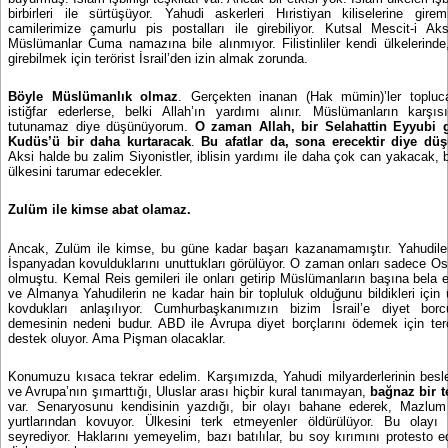
birbirleri ile sürtüşüyor. Yahudi askerleri Hıristiyan kiliselerine gire
camilerimize çamurlu pis postalları ile girebiliyor. Kutsal Mescit-i A
Müslümanlar Cuma namazına bile alınmıyor. Filistinliler kendi ülkelerinde
girebilmek için terörist İsrail’den izin almak zorunda.
Böyle Müslümanlık olmaz
. Gerçekten inanan (Hak mümin)’ler toplu
istiğfar ederlerse, belki Allah’ın yardımı alınır. Müslümanların karşı
tutunamaz diye düşünüyorum.
O zaman Allah, bir Selahattin Eyyubi 
Kudüs’ü bir daha kurtaracak
.
Bu afatlar da, sona erecektir diye d
Aksi halde bu zalim Siyonistler, iblisin yardımı ile daha çok can yakacak, 
ülkesini tarumar edecekler.
Zulüm ile kimse abat olamaz.
Ancak, Zulüm ile kimse, bu güne kadar başarı kazanamamıştır. Yahudile
İspanyadan kovulduklarını unuttukları görülüyor. O zaman onları sadece O
olmuştu. Kemal Reis gemileri ile onları getirip Müslümanların başına bela e
ve Almanya Yahudilerin ne kadar hain bir topluluk olduğunu bildikleri için 
kovdukları anlaşılıyor. Cumhurbaşkanımızın bizim İsrail’e diyet bo
demesinin nedeni budur. ABD ile Avrupa diyet borçlarını ödemek için terö
destek oluyor. Ama Pişman olacaklar.
Konumuzu kısaca tekrar edelim. Karşımızda, Yahudi milyarderlerinin bes
ve Avrupa’nın şımarttığı, Uluslar arası hiçbir kural tanımayan,
bağnaz bir t
var. Senaryosunu kendisinin yazdığı, bir olayı bahane ederek, Mazlum Fil
yurtlarından kovuyor. Ülkesini terk etmeyenler öldürülüyor. Bu olay
seyrediyor. Haklarını yemeyelim, bazı batılılar, bu soy kırımını protesto e