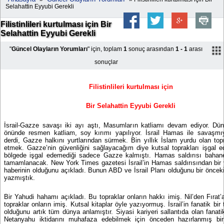
Selahattin Eyyubi Gerekli
Filistinlileri kurtulması için Bir
Selahattin Eyyubi Gerekli
"
Güncel Olayların Yorumları
" için, toplam
1
sonuç arasından
1 - 1
arası
sonuçlar
Filistinlileri kurtulması için
Bir Selahattin Eyyubi Gerekli
İsrail-Gazze savaşı iki ayı aştı, Masumların katliamı devam ediyor. Dü
önünde resmen katliam, soy kırımı yapılıyor. İsrail Hamas ile savaşmıy
derdi, Gazze halkını yurtlarından sürmek. Bin yıllık İslam yurdu olan topr
etmek. Gazze’nin güvenliğini sağlayacağım diye kutsal toprakları işgal e
bölgede işgal edemediği sadece Gazze kalmıştı. Hamas saldırısı bahane
tamamlanacak. New York Times gazetesi İsrail’in Hamas saldırısından bir 
haberinin olduğunu açıkladı. Bunun ABD ve İsrail Planı olduğunu bir önce
yazmıştık.
Bir Yahudi hahamı açıkladı. Bu topraklar onların hakkı imiş. Nil’den Fırat
topraklar onların imiş. Kutsal kitaplar öyle yazıyormuş. İsrail’in fanatik bir 
olduğunu artık tüm dünya anlamıştır. Siyasi kariyeri sallantıda olan fana
Netanyahu iktidarını muhafaza edebilmek için önceden hazırlanmış bi