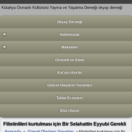
Kütahya Osmanlı Kültürünü Yayma ve Yaşatma Derneği okyay derneği
Okyay Derneği
+
Hakkımızda
+
Makaleler
Osmanlı ve İslam
Kur'an-ı Kerim
Güncel Olayların Yorumları
Tabiat Eczanesi
Bize Ulaşın
Filistinlileri kurtulması için Bir Selahattin Eyyubi Gerekli
Anasayfa
Güncel Olayların Yorumları
»
» Filistinlileri kurtulması için Bir