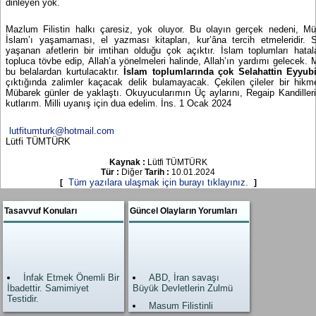
dinleyen yok.
Mazlum Filistin halkı çaresiz, yok oluyor. Bu olayın gerçek nedeni, Mü
İslam’ı yaşamaması, el yazması kitapları, kur’âna tercih etmeleridir. S
yaşanan afetlerin bir imtihan olduğu çok açıktır. İslam toplumları hatal
topluca tövbe edip, Allah’a yönelmeleri halinde, Allah’ın yardımı gelecek.
bu belalardan kurtulacaktır.
İslam toplumlarında çok Selahattin Eyyubi
çıktığında zalimler kaçacak delik bulamayacak. Çekilen çileler bir hikme
Mübarek günler de yaklaştı. Okuyucularımın Üç aylarını, Regaip Kandiller
kutlarım. Milli uyanış için dua edelim. İns. 1 Ocak 2024
lutfitumturk@hotmail.com
Lütfi TÜMTÜRK
Kaynak :
Lütfi TÜMTÜRK
Tür :
Diğer
Tarih :
10.01.2024
Tüm yazılara ulaşmak için burayı tıklayınız.
[
]
Tasavvuf Konuları
Güncel Olayların Yorumları
İnfak Etmek Önemli Bir
ABD, İran savaşı
İbadettir. Samimiyet
Büyük Devletlerin Zulmü
Testidir.
Masum Filistinli
Allah’ın Zikri, Zikrullah
kardeşlerimiz