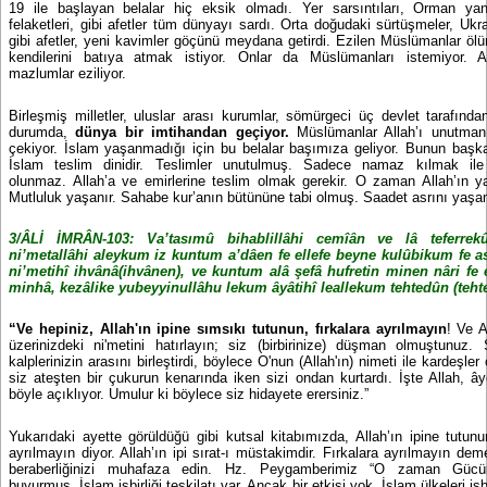
19 ile başlayan belalar hiç eksik olmadı. Yer sarsıntıları, Orman yang
felaketleri, gibi afetler tüm dünyayı sardı. Orta doğudaki sürtüşmeler, Uk
gibi afetler, yeni kavimler göçünü meydana getirdi. Ezilen Müslümanlar ö
kendilerini batıya atmak istiyor. Onlar da Müslümanları istemiyor. 
mazlumlar eziliyor.
Birleşmiş milletler, uluslar arası kurumlar, sömürgeci üç devlet tarafından
durumda,
dünya bir imtihandan geçiyor.
Müslümanlar Allah’ı unutman
çekiyor. İslam yaşanmadığı için bu belalar başımıza geliyor. Bunun başka
İslam teslim dinidir. Teslimler unutulmuş. Sadece namaz kılmak il
olunmaz. Allah’a ve emirlerine teslim olmak gerekir. O zaman Allah’ın ya
Mutluluk yaşanır. Sahabe kur’anın bütününe tabi olmuş. Saadet asrını yaşa
3/ÂLİ İMRÂN-103: Va’tasımû bihablillâhi cemîân ve lâ teferrek
ni’metallâhi aleykum iz kuntum a’dâen fe ellefe beyne kulûbikum fe 
ni’metihî ihvânâ(ihvânen), ve kuntum alâ şefâ hufretin minen nâri f
minhâ, kezâlike yubeyyinullâhu lekum âyâtihî leallekum tehtedûn (teht
“Ve hepiniz, Allah'ın ipine sımsıkı tutunun, fırkalara ayrılmayın
! Ve A
üzerinizdeki ni'metini hatırlayın; siz (birbirinize) düşman olmuştunuz. 
kalplerinizin arasını birleştirdi, böylece O'nun (Allah'ın) nimeti ile kardeşle
siz ateşten bir çukurun kenarında iken sizi ondan kurtardı. İşte Allah, âye
böyle açıklıyor. Umulur ki böylece siz hidayete erersiniz.”
Yukarıdaki ayette görüldüğü gibi kutsal kitabımızda, Allah’ın ipine tutunu
ayrılmayın diyor. Allah’ın ipi sırat-ı müstakimdir. Fırkalara ayrılmayın deme
beraberliğinizi muhafaza edin. Hz. Peygamberimiz “O zaman Gücün
buyurmuş. İslam işbirliği teşkilatı var. Ancak bir etkisi yok. İslam ülkeleri işbi