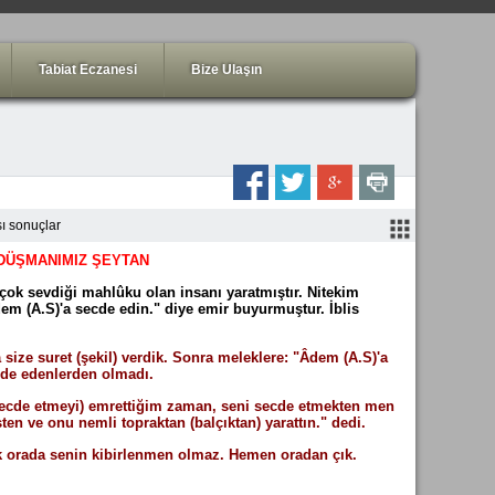
Tabiat Eczanesi
Bize Ulaşın
ı sonuçlar
DÜŞMANIMIZ ŞEYTAN
 çok sevdiği mahlûku olan insanı yaratmıştır. Nitekim
em (A.S)'a secde edin." diye emir buyurmuştur. İblis
a size suret (şekil) verdik. Sonra meleklere: "Âdem (A.S)'a
secde edenlerden olmadı.
(secde etmeyi) emrettiğim zaman, seni secde etmekten men
ten ve onu nemli topraktan (balçıktan) yarattın." dedi.
tık orada senin kibirlenmen olmaz. Hemen oradan çık.