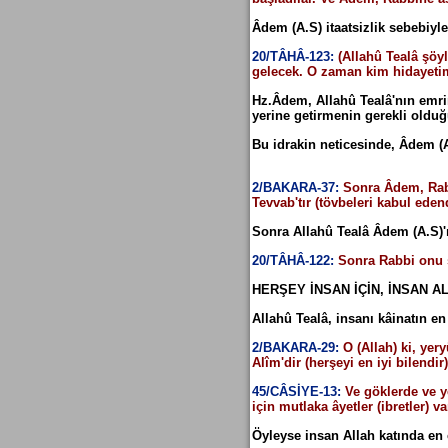
11. fark
Ruh ve nefs arasındaki
Âdem (A.S) itaatsizlik sebebiyle
10. fark
20/TÂHÂ-123:
(Allahû Tealâ şöy
gelecek. O zaman kim hidayetime
Hz.Âdem, Allahû Tealâ'nın emri
yerine getirmenin gerekli olduğ
Bu idrakin neticesinde, Âdem (A
2/BAKARA-37:
Sonra Âdem, Rabb
Tevvab'tır (tövbeleri kabul ede
Sonra Allahû Tealâ Âdem (A.S)'ı
20/TÂHÂ-122:
Sonra Rabbi onu s
HERŞEY İNSAN İÇİN, İNSAN AL
Allahû Tealâ, insanı kâinatın e
2/BAKARA-29:
O (Allah) ki, yer
Alîm'dir (herşeyi en iyi bilendir)
45/CÂSİYE-13:
Ve göklerde ve y
için mutlaka âyetler (ibretler) va
Öyleyse insan Allah katında en 