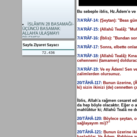
şaşırdı.
anlama geliyor. Allâh’a Yakin
Gazze Savaşı Dünyanın
Olmak.
gözünü açtı.
Dünya ve Ahiret
Bu sebeple iblis, Hz.Âdem'e v
İslami Hükümlerim
mutluluğunun Anahtarı
Yaşanmamasının Sonuçları
Allah’a Ulaşmayı dilemektir.
7/A'RÂF-14:
(Şeytan): "Beas gün
İSLÂM'IN 28 BASAMAĞI-
Kuzay Atlantik İttifakı
ÜÇÜNCÜ BASAMAK:
NATO sallanımıyor.
7/A'RÂF-15:
(Allahû Tealâ): "Mu
ALLAH'A ULAŞMAYI
Savaş Hukuku diye bir
DİLEMEK
şey kalmadı. Yahudileri
7/A'RÂF-16:
(İblis): "Bundan so
İSLÂM'IN 28 BASAMAĞI
Ülkelerinden Kovan
Sayfa Ziyaret Sayacı
- İKİNCİ BASAMAK:
Avrupalılar Haklı imiş.
7/A'RÂF-17:
Sonra, elbette onl
OLAYLARIN
Türk ve İslam
72.436
DEGERLENDİRİLMESİ
Düşmanlarının Fitnelerine
7/A'RÂF-18:
(Allahû Tealâ): Kın
İSLÂM'IN 28 BASAMAĞI
karşı Birlik, Beraberlik ve
cehennemi (tamamen) doldurac
İLK YEDİ BASAMAK
Dayanışma
AMENU OLMAK
Filistinlileri kurtulması için
7/A'RÂF-19:
Ve ey Âdem! Sen ve 
KÂLÛ BELÂ GÜNÜ
Bir Selahattin Eyyubi Gerekli
zalimlerden olursunuz.
ALLAH'A VERDİĞİMİZ
Filistin Zulmü Ne Zaman
YEMİNLER "YEMİN,
20/TÂHÂ-117:
Bunun üzerine, (Â
Bitecek. İslam Âlemi
MİSÂK, AHD"
ki) sizin ikinizi (de) cennette
Suskun.
İNSAN ALLAH İÇİN
YARATILMIŞTIR
İblis, Allah'a rağmen cesaret e
EN BÜYÜK
da hep böyle olacaktır. Eğer o 
DÜŞMANIMIZ ŞEYTAN
mahlûktur ki; Allahû Tealâ ne de
İNSANLAR ŞEYTANI
DEĞİL KENDİ NEFSLERİNİ
20/TÂHÂ-120:
Böylece şeytan, o
KINAMALIDIR
sağlayayım mi)?"
Ruh ve nefs arasındaki
12. fark
20/TÂHÂ-121:
Bunun üzerine iki
Ruh ve nefs arasındaki
başladılar. Ve Âdem, Rabbine as