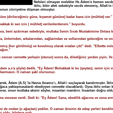
Nefsleri olmayan melekler Hz.Âdem'e hemen secde e
iblis, kibir afeti sebebiyle secde etmemiş, Allah'ı
e onun zürriyetine düşman olmuştur.
üne (dirileceğimiz güne, kıyamet gününe) kadar bana izin (mühlet) ver."
hakkak ki sen izin ( mühlet) verilenlerdensin." buyurdu.
nra, beni azdırman sebebiyle, mutlaka Senin Sıratı Mustakimine Onlara k
ara, önlerinden, arkalarından, sağlarindan ve sollarından geleceğim ve 
anmış (hor görülmüş) ve kovulmuş olarak oradan çık!" dedi. "Elbette onl
ağım."
zevcen cennette yerleşin (oturun) sonra da, dilediğiniz yerden yiyin. Ve
dem a.s'a şöyle) dedik. "Ey Âdem! Muhakkak ki bu (şeytan), senin için ve
n çıkarmasın. O zaman şakî olursunuz.
derek, Âdem (A.S) 'la Havva Anamız'ı, Allah'ı suçlayarak kandırmıştır. İb
ağaca yaklaşmasalardı ebediyyen cennette olacaklardı. Oysa iblis onları k
rse, onun mutlaka aksini söyler, insanları inandırır. İnsanları doğru old
na vesvese verdi. Dedi ki: "Ey Âdem! Sana, ebedilik ağacına ve sona erm
si de ondan (o ağaçtan) yediler. O zaman ikisinin de edep yerleri kendil
i oldu, böylece azdı.