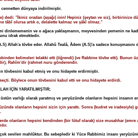
 cennetten dünyaya indirilmiştir.
le) dedi: "İkiniz oradan (aşağı) inin! Hepiniz (şeytan ve siz), birbirini
 tâbî olursa artık o, delalette kalmaz ve şâkî olmaz."
ni dinlememenin ve o ağaca yaklaşmanın, meyvesinden yemenin ne kadar 
unu idrak etmektedir.
.S) Allah'a tövbe eder. Allahû Tealâ, Âdem (A.S)'a sadece konuşmasını de
inden kelimeleri telakki etti (öğrendi) (ve Rabbine tövbe etti). Bunun ü
ndir), Rahîm'dir (rahmet nuru gönderendir.
n tövbesini kabul etmiş ve onu hidayete erdirmiştir.
eçti. Böylece onun tövbesini kabul etti ve onu hidayete erdirdi.
LAH İÇİN YARATILMIŞTIR;
n üstün varlığı olarak yaratmış ve yeryüzünde olanların hepsini insanın e
yüzünde olanların hepsini sizin için yarattı. Sonra (kudret ve iradesiyle) 
.
erde olanların hepsini kendinden (bir lütuf olarak) size musahhar (emre
rdır.
çok sevilen mahlûktur. Bu sebepledir ki Yüce Rabbimiz insanı yeryüzünün