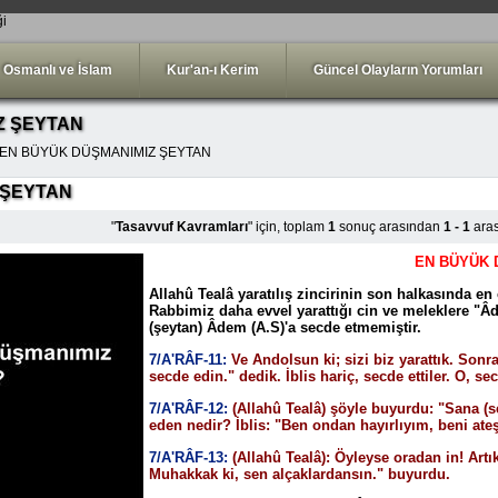
ği
Osmanlı ve İslam
Kur'an-ı Kerim
Güncel Olayların Yorumları
Z ŞEYTAN
 EN BÜYÜK DÜŞMANIMIZ ŞEYTAN
 ŞEYTAN
"
Tasavvuf Kavramları
" için, toplam
1
sonuç arasından
1 - 1
aras
EN BÜYÜK 
Allahû Tealâ yaratılış zincirinin son halkasında en
Rabbimiz daha evvel yarattığı cin ve meleklere "Âd
(şeytan) Âdem (A.S)'a secde etmemiştir.
7/A'RÂF-11:
Ve Andolsun ki; sizi biz yarattık. Sonr
secde edin." dedik. İblis hariç, secde ettiler. O, 
7/A'RÂF-12:
(Allahû Tealâ) şöyle buyurdu: "Sana 
eden nedir? İblis: "Ben ondan hayırlıyım, beni ateş
7/A'RÂF-13:
(Allahû Tealâ): Öyleyse oradan in! Ar
Muhakkak ki, sen alçaklardansın." buyurdu.