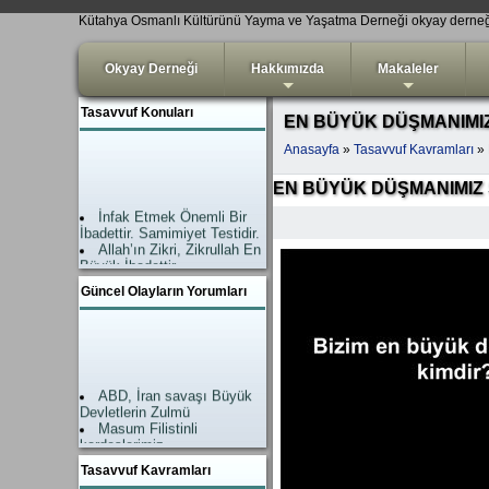
Kütahya Osmanlı Kültürünü Yayma ve Yaşatma Derneği okyay derne
Okyay Derneği
Hakkımızda
Makaleler
+
+
Tasavvuf Konuları
EN BÜYÜK DÜŞMANIMI
Anasayfa
»
Tasavvuf Kavramları
»
EN BÜYÜK DÜŞMANIMIZ
İnfak Etmek Önemli Bir
İbadettir. Samimiyet Testidir.
Allah’ın Zikri, Zikrullah En
Büyük İbadettir.
İslam’da Şefaat Ahirette
Güncel Olayların Yorumları
değil, Dünyadadır.
Amel-i Salih (Nefis
tezkiyesi) Kişiyi hidayete
ulaştıran çok önemli bir
işlevdir.
Teslim Dini İslam
ABD, İran savaşı Büyük
Hayat devam ediyor.
Devletlerin Zulmü
Allahsız Mutluluk
Masum Filistinli
Mümkün Değildir
kardeşlerimiz
ZİKİR EN BÜYÜK
Allah Yardımı geldi.
İBADETTTİR
Tasavvuf Kavramları
Zalimler neye uğradıkları
“Takva” Kavramı ne