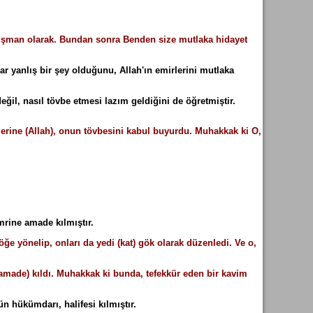
ze düşman olarak. Bundan sonra Benden size mutlaka hidayet
yanlış bir şey olduğunu, Allah'ın emirlerini mutlaka
ğil, nasıl tövbe etmesi lazım geldiğini de öğretmiştir.
zerine (Allah), onun tövbesini kabul buyurdu. Muhakkak ki O,
mrine amade kılmıştır.
göğe yönelip, onları da yedi (kat) gök olarak düzenledi. Ve o,
 amade) kıldı. Muhakkak ki bunda, tefekkür eden bir kavim
 hükümdarı, halifesi kılmıştır.