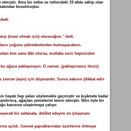
tmiştir. Ama bir nefse ve nefsindeki 19 afete sahip olan
n katından kovulmuştur.
 dedi.
arşı (mani olmak için) oturacağım." dedi.
onların çoğunu şükredenlerden bulmayacaksın.
ardan kim sana tâbi olursa, mutlaka sizin hepinizden
 bu ağaca yaklaşmayın. O zaman ,(yaklaşırsanız ikiniz)
 zevcen (eşin) için düşmandır. Sonra sakının (dikkat edin
lisin hayatı hep yalan söylemekle geçmiştir ve kıyâmete kadar
andırmış, ağaçtan yemelerini temin etmiştir. İblis öyle bir
uğu kanısına ulaştırmaya çalışır.
eyecek bir saltanata, delâlet edeyim mi (ulaşmanı
erine açıldı. Cennet yapraklarından üzerlerine örtmeye