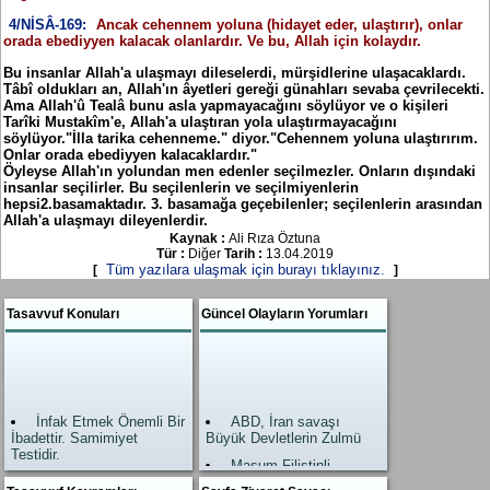
4/NİSÂ-169:
Ancak cehennem yoluna (hidayet eder, ulaştırır), onlar
orada ebediyyen kalacak olanlardır. Ve bu, Allah için kolaydır.
Bu insanlar Allah'a ulaşmayı dileselerdi, mürşidlerine ulaşacaklardı.
Tâbî oldukları an, Allah'ın âyetleri gereği günahları sevaba çevrilecekti.
Ama Allah'û Tealâ bunu asla yapmayacağını söylüyor ve o kişileri
Tarîki Mustakîm'e, Allah'a ulaştıran yola ulaştırmayacağını
söylüyor."İlla tarika cehenneme." diyor."Cehennem yoluna ulaştırırım.
Onlar orada ebediyyen kalacaklardır."
Öyleyse Allah'ın yolundan men edenler seçilmezler. Onların dışındaki
insanlar seçilirler. Bu seçilenlerin ve seçilmiyenlerin
hepsi2.basamaktadır. 3. basamağa geçebilenler; seçilenlerin arasından
Allah'a ulaşmayı dileyenlerdir.
Kaynak :
Ali Rıza Öztuna
Tür :
Diğer
Tarih :
13.04.2019
Tüm yazılara ulaşmak için burayı tıklayınız.
[
]
Tasavvuf Konuları
Güncel Olayların Yorumları
İnfak Etmek Önemli Bir
ABD, İran savaşı
İbadettir. Samimiyet
Büyük Devletlerin Zulmü
Testidir.
Masum Filistinli
Allah’ın Zikri, Zikrullah
kardeşlerimiz