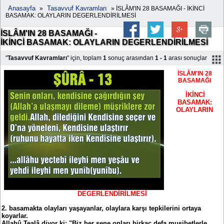
Anasayfa
Tasavvuf Kavramları
»
» İSLÂM'IN 28 BASAMAĞI - İKİNCİ
BASAMAK: OLAYLARIN DEGERLENDİRİLMESİ
İSLÂM'IN 28 BASAMAĞI -
İKİNCİ BASAMAK: OLAYLARIN DEGERLENDİRİLMESİ
"
Tasavvuf Kavramları
" için, toplam
1
sonuç arasından
1 - 1
arası sonuçlar
İSLÂM'IN 28
BASAMAĞI
İKİNCİ
BASAMAK:
OLAYLARIN
DEGERLENDİRİLMESİ
2. basamakta olayları yaşayanlar, olaylara karşı tepkilerini ortaya
koyarlar.
Allahû Tealâ diyor ki: "Biz her sene onları birkaç defa musibetlerle