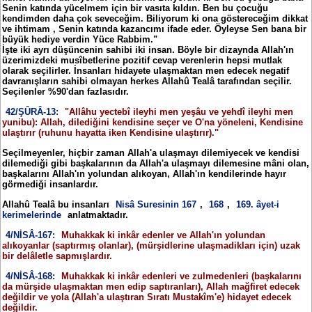
Senin katında yücelmem için bir vasıta kıldın. Ben bu çocuğu
kendimden daha çok seveceğim. Biliyorum ki ona göstereceğim dikkat
ve ihtimam , Senin katında kazancımı ifade eder. Öyleyse Sen bana bir
büyük hediye verdin Yüce Rabbim."
İşte iki ayrı düşüncenin sahibi iki insan. Böyle bir dizaynda Allah'ın
üzerimizdeki musîbetlerine pozitif cevap verenlerin hepsi mutlak
olarak seçilirler. İnsanları hidayete ulaşmaktan men edecek negatif
davranışların sahibi olmayan herkes Allahû Tealâ tarafından seçilir.
Seçilenler %90'dan fazlasıdır.
42/ŞÛRÂ-13:
"Allâhu yectebî ileyhi men yeşâu ve yehdî ileyhi men
yunibu): Allah, dilediğini kendisine seçer ve O'na yöneleni, Kendisine
ulaştırır (ruhunu hayatta iken Kendisine ulaştırır)."
Seçilmeyenler, hiçbir zaman Allah'a ulaşmayı dilemiyecek ve kendisi
dilemediği gibi başkalarının da Allah'a ulaşmayı dilemesine mâni olan,
başkalarını Allah'ın yolundan alıkoyan, Allah'ın kendilerinde hayır
görmediği insanlardır.
Allahû Tealâ bu insanları
Nisâ Suresinin 167
,
168
,
169. âyet-i
kerimelerinde
anlatmaktadır.
4/NİSÂ-167:
Muhakkak ki inkâr edenler ve Allah'ın yolundan
alıkoyanlar (saptırmış olanlar), (mürşidlerine ulaşmadikları için) uzak
bir delâletle sapmışlardır.
4/NİSÂ-168:
Muhakkak ki inkâr edenleri ve zulmedenleri (başkalarını
da mürşide ulaşmaktan men edip saptıranları), Allah mağfiret edecek
değildir ve yola (Allah'a ulaştıran Sıratı Mustakîm'e) hidayet edecek
değildir.