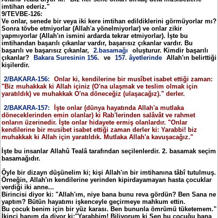
imtihan ederiz."
9/TEVBE-126:
Ve onlar, senede bir veya iki kere imtihan edildiklerini görmüyorlar mı?
Sonra tövbe etmiyorlar (Allah'a yönelmiyorlar) ve onlar zikir
yapmıyorlar (Allah'ın ismini ardarda tekrar etmiyorlar). İşte bu
imtihandan başarılı çıkanlar vardır, başarısız çıkanlar vardır. Bu
başarılı ve başarısız çıkanlar,
2.basamağı
oluşturur. Kimdir başarılı
çıkanlar?
Bakara Suresinin 156.
ve
157. âyetlerinde
Allah'ın belirttiği
kişilerdir.
2/BAKARA-156:
Onlar ki, kendilerine bir musîbet isabet ettiği zaman:
"Biz muhakkak ki Allah içiniz (O'na ulaşmak ve teslim olmak için
yaratıldık) ve muhakkak O'na döneceğiz (ulaşacağız)." derler.
2/BAKARA-157:
İşte onlar (dünya hayatında Allah'a mutlaka
döneceklerinden emin olanlar) ki Rab'lerinden salâvât ve rahmet
onların üzerinedir. İşte onlar hidayete ermiş olanlardır. "Onlar
kendilerine bir musibet isabet ettiği zaman derler ki: Yarabbi! biz
muhakkak ki Allah için yaratıldık. Mutlaka Allah'a kavuşacağız."
İşte bu insanlar Allahû Tealâ tarafından seçilenlerdir. 2. basamak seçim
basamağıdır.
Öyle bir dizayn düşünelim ki; kişi Allah'ın bir imtihanına tâbî tutulmuş.
Örneğin, Allah'ın kendilerine yerinden kipirdayamayan hasta çocuklar
verdiği iki anne...
Birincisi diyor ki: "Allah'ım, niye bana bunu reva gördün? Ben Sana ne
yaptım? Bütün hayatımı işkenceyle geçirmeye mahkum ettin.
Bu çocuk benim için bir yüz karası. Ben bununla ömrümü tüketemem."
İkinci hanım da diyor ki:"Yarabbim! Biliyorum ki Sen bu çocuğu bana