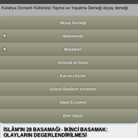
Kütahya Osmanlı Kültürünü Yayma ve Yaşatma Derneği okyay derneği
Okyay Derneği
+
Hakkımızda
+
Makaleler
Osmanlı ve İslam
Kur'an-ı Kerim
Güncel Olayların Yorumları
Tabiat Eczanesi
Bize Ulaşın
İSLÂM'IN 28 BASAMAĞI - İKİNCİ BASAMAK:
OLAYLARIN DEGERLENDİRİLMESİ