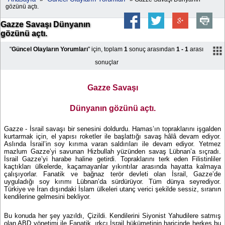
gözünü açtı.
Gazze Savaşı Dünyanın
gözünü açtı.
"
Güncel Olayların Yorumları
" için, toplam
1
sonuç arasından
1 - 1
arası
sonuçlar
Gazze Savaşı
Dünyanın gözünü açtı.
Gazze - İsrail savaşı bir senesini doldurdu. Hamas’ın topraklarını işgalden
kurtarmak için, el yapısı roketler ile başlattığı savaş hâlâ devam ediyor.
Aslında İsrail’in soy kırıma varan saldırıları ile devam ediyor. Yetmez
mazlum Gazze’yi savunan Hizbullah yüzünden savaş Lübnan’a sıçradı.
İsrail Gazze’yi harabe haline getirdi. Topraklarını terk eden Filistinliler
kaçtıkları ülkelerde, kaçamayanlar yıkıntılar arasında hayatta kalmaya
çalışıyorlar. Fanatik ve bağnaz terör devleti olan İsrail, Gazze’de
uyguladığı soy kırımı Lübnan’da sürdürüyor. Tüm dünya seyrediyor.
Türkiye ve İran dışındaki İslam ülkeleri utanç verici şekilde sessiz, sıranın
kendilerine gelmesini bekliyor
.
Bu konuda her şey yazıldı, Çizildi. Kendilerini Siyonist Yahudilere satmış
olan ABD yönetimi ile Fanatik, ırkçı İsrail hükümetinin haricinde herkes bu