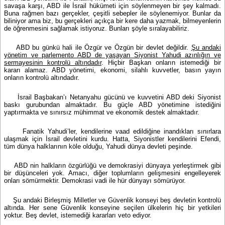
savaşa karşı, ABD ile İsrail hükümeti için söylenmeyen bir şey kalmadı.
Buna rağmen bazı gerçekler, çeşitli sebepler ile söylenemiyor. Bunlar da
biliniyor ama biz, bu gerçekleri açıkça bir kere daha yazmak, bilmeyenlerin
de öğrenmesini sağlamak istiyoruz. Bunları şöyle sıralayabiliriz.
ABD bu günkü hali ile Özgür ve Özgün bir devlet değildir.
Şu andaki
yönetim ve parlemento ABD de yaşayan Siyonist Yahudi azınlığın ve
sermayesinin kontrolü altındadır
. Hiçbir Başkan onların istemediği bir
kararı alamaz. ABD yönetimi, ekonomi, silahlı kuvvetler, basın yayın
onların kontrolü altındadır.
İsrail Başbakan’ı Netanyahu gücünü ve kuvvetini ABD deki Siyonist
baskı gurubundan almaktadır. Bu güçle ABD yönetimine istediğini
yaptırmakta ve sınırsız mühimmat ve ekonomik destek almaktadır.
Fanatik Yahudi’ler, kendilerine vaad edildiğine inandıkları sınırlara
ulaşmak için İsrail devletini kurdu. Hatta, Siyonistler kendilerini Efendi,
tüm dünya halklarının köle olduğu, Yahudi dünya devleti peşinde.
ABD nin halkların özgürlüğü ve demokrasiyi dünyaya yerleştirmek gibi
bir düşünceleri yok. Amacı, diğer toplumların gelişmesini engelleyerek
onları sömürmektir. Demokrasi vadi ile hür dünyayı sömürüyor.
Şu andaki Birleşmiş Milletler ve Güvenlik konseyi beş devletin kontrolü
altında. Her sene Güvenlik konseyine seçilen ülkelerin hiç bir yetkileri
yoktur. Beş devlet, istemediği kararları veto ediyor.