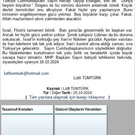
Türkiye Cumhurbaşkanı Sayın Recep Tayyip Erdoğan, BM de
“Dünya
beşten büyüktür.” Sloganı ile bu sömürü düzenini anlatmak istedi. Küçük
devlet temsilcileri onu alkışlıyor. Fakat hiçbir şey yapılamıyor. Bunu
kimsenin engelleyemeye gücü yetmez. Beş büyükler karşı çıkar. Fakat,
Allah mazlumların ahını zalimlerden alacaktır.
İsrail, Flistini tamamen bitirdi.
Batı şeria’da göstermelik bir başkan var.
Ancak bir hiçbir gücü yetkisi yoktur. Şimdi sahipsiz Lübnan da bu duruma
sokulacak. İsrail’in korktuğu şey İran’ın Nükleer gücüdür. Ajanları vasıtası
ile İran liderlerini tek tek yok ediyor. İran’ı kontrol altına aldığı zaman, sıra
Türkiye’ye gelecektir.
Sayın Cumhurbaşkanımızın söyledikleri doğrudur.
Bu felaketlerden kurtulmanın tek yolu birlik ve beraberlik içinde büyük
savaşa hazır olmaktır. MHP Başkanı Sayın bahçeli tehlikenin farkında,
siyasetçileri uyarıyor.18.10.2024
lutfitumturk@hotmail.com
Lütfi TÜMTÜRK
Kaynak :
Lütfi TÜMTÜRK
Tür :
Diğer
Tarih :
20.10.2024
Tüm yazılara ulaşmak için burayı tıklayınız.
[
]
Tasavvuf Konuları
Güncel Olayların Yorumları