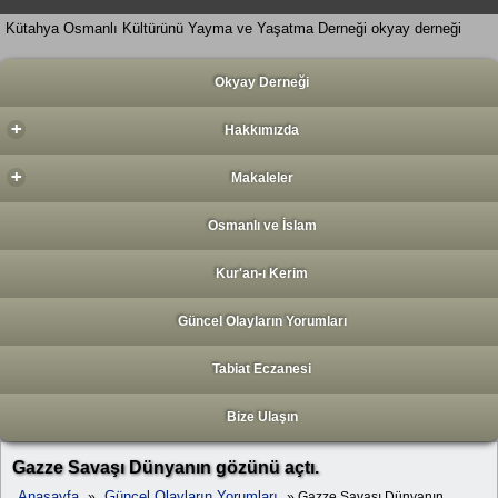
Kütahya Osmanlı Kültürünü Yayma ve Yaşatma Derneği okyay derneği
Okyay Derneği
+
Hakkımızda
+
Makaleler
Osmanlı ve İslam
Kur'an-ı Kerim
Güncel Olayların Yorumları
Tabiat Eczanesi
Bize Ulaşın
Gazze Savaşı Dünyanın gözünü açtı.
Anasayfa
Güncel Olayların Yorumları
»
» Gazze Savaşı Dünyanın