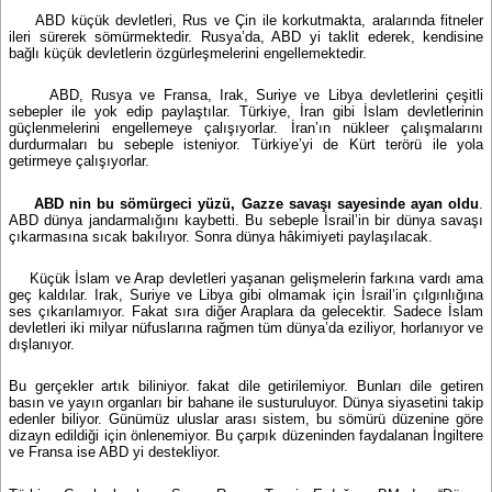
ABD küçük devletleri, Rus ve Çin ile korkutmakta, aralarında fitneler
ileri sürerek sömürmektedir. Rusya’da, ABD yi taklit ederek, kendisine
bağlı küçük devletlerin özgürleşmelerini engellemektedir.
ABD, Rusya ve Fransa, Irak, Suriye ve Libya devletlerini çeşitli
sebepler ile yok edip paylaştılar. Türkiye, İran gibi İslam devletlerinin
güçlenmelerini engellemeye çalışıyorlar. İran’ın nükleer çalışmalarını
durdurmaları bu sebeple isteniyor. Türkiye’yi de Kürt terörü ile yola
getirmeye çalışıyorlar.
ABD nin bu sömürgeci yüzü, Gazze savaşı sayesinde ayan oldu
.
ABD dünya jandarmalığını kaybetti. Bu sebeple İsrail’in bir dünya savaşı
çıkarmasına sıcak bakılıyor. Sonra dünya hâkimiyeti paylaşılacak.
Küçük İslam ve Arap devletleri yaşanan gelişmelerin farkına vardı ama
geç kaldılar. Irak, Suriye ve Libya gibi olmamak için İsrail’in çılgınlığına
ses çıkarılamıyor. Fakat sıra diğer Araplara da gelecektir. Sadece İslam
devletleri iki milyar nüfuslarına rağmen tüm dünya’da eziliyor, horlanıyor ve
dışlanıyor.
Bu gerçekler artık biliniyor. fakat dile getirilemiyor. Bunları dile getiren
basın ve yayın organları bir bahane ile susturuluyor. Dünya siyasetini takip
edenler biliyor. Günümüz uluslar arası sistem, bu sömürü düzenine göre
dizayn edildiği için önlenemiyor. Bu çarpık düzeninden faydalanan İngiltere
ve Fransa ise ABD yi destekliyor.