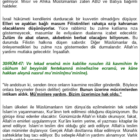
gelmiyor. Mısır ve Afrika Müslümanları zaten ABD ve Batıya bağımlı
haldeler.
İsrail hükümeti kendilerini durduracak bir kuvvetin olmadığını düşüyor.
Elleri ve ayakları bağlı masum Filistinlileri rahatça ezip kahraman
olacaklarını düşünüyorlar.
Yüce rabbimiz bu zulme katliama rıza
göstermeyecek, masumlar ile evliyaların dualarına icabet edecektir.
Zulüm ile abat olanın, akıbetinin berbat olacağını biliyorum.
Bu
durumda Filistin halkına düşen sabırdır. Diğer Müslümanlar da,
önleyemedikleri bu zulme rıza göstermeden dik durmalarıdır. Allah’ın
yardımı mutlaka gelecektir. İnşaallah.
30/RÛM-47: Ve lekad erselnâ min kablike rusulen ilâ kavmihim fe
câûhum bil beyyinâti fentekamnâ minellezîne ecramû, ve kâne
hakkan aleynâ nasrul mu’minîn(mu’minîne).
“Ve andolsun ki, senden önce onların kavmine resûller gönderdik. Böylece
onlara beyyineler (kesin deliller) getirdiler.
Bunun üzerine mücrimlerden
intikam aldık.
Mü'minlere yardım, Bizim üzerimize hak oldu.”
İslam ülkeleri ile Müslümanların tüm dünya’da ezilmelerinin tek sebebi
İslam’ın yaşanmaması, Kur’ânın terk edilmesi olduğunu düşünüyorum. Bu
görüşe itiraz edenler olacaktır. Günümüzde Allah’ın kitabı okunuyor, fakat,
Allah’ın emirleri uygulanmıyor. Kur’ânı kerim yerine, el yazması kitaplar ile
amel ediliyor. İslam’ın teslim dini olduğu göz ardı ediliyor. Alllah’a teslim
olan müminler dışlanıyor. Gerçek Allah dostlarına itibar edilmiyor. Münafık
sahtekârlar baş tacı ediliyor. Bu sebeple Allah’ın yardımı alınamıyor. Varlık
içinde yokluk yaşanıyor.