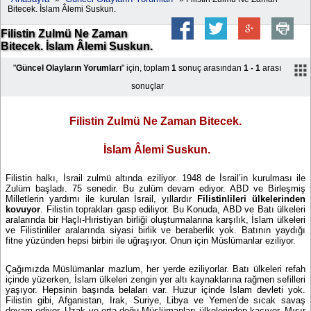
Bitecek. İslam Âlemi Suskun.
Filistin Zulmü Ne Zaman
Bitecek. İslam Âlemi Suskun.
"
Güncel Olayların Yorumları
" için, toplam
1
sonuç arasından
1 - 1
arası
sonuçlar
Filistin Zulmü Ne Zaman Bitecek.
İslam Âlemi Suskun.
Filistin halkı, İsrail zulmü altında eziliyor. 1948 de İsrail’in kurulması ile
Zulüm başladı. 75 senedir. Bu zulüm devam ediyor. ABD ve Birleşmiş
Milletlerin yardımı ile kurulan İsrail, yıllardır
Filistinlileri ülkelerinden
kovuyor
. Filistin toprakları gasp ediliyor. Bu Konuda, ABD ve Batı ülkeleri
aralarında bir Haçlı-Hıristiyan birliği oluşturmalarına karşılık, İslam ülkeleri
ve Filistinliler aralarında siyasi birlik ve beraberlik yok. Batının yaydığı
fitne yüzünden hepsi birbiri ile uğraşıyor. Onun için Müslümanlar eziliyor.
Çağımızda Müslümanlar mazlum, her yerde eziliyorlar. Batı ülkeleri refah
içinde yüzerken, İslam ülkeleri zengin yer altı kaynaklarına rağmen sefilleri
yaşıyor. Hepsinin başında belaları var. Huzur içinde İslam devleti yok.
Filistin gibi, Afganistan, Irak, Suriye, Libya ve Yemen’de sıcak savaş
devam ediyor. Uzak ve orta doğu Müslümanları ülkelerinden kaçıyor. Mısır