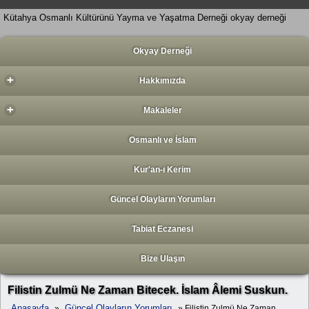
Kütahya Osmanlı Kültürünü Yayma ve Yaşatma Derneği okyay derneği
Okyay Derneği
+
Hakkımızda
+
Makaleler
Osmanlı ve İslam
Kur'an-ı Kerim
Güncel Olayların Yorumları
Tabiat Eczanesi
Bize Ulaşın
Filistin Zulmü Ne Zaman Bitecek. İslam Âlemi Suskun.
Anasayfa
Güncel Olayların Yorumları
»
» Filistin Zulmü Ne Zaman