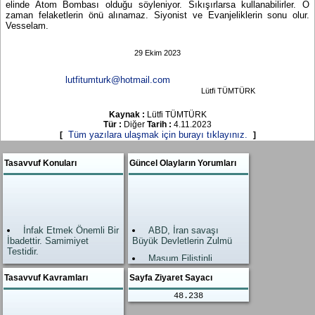
elinde Atom Bombası olduğu söyleniyor. Sıkışırlarsa kullanabilirler. O
zaman felaketlerin önü alınamaz. Siyonist ve Evanjeliklerin sonu olur.
Vesselam.
29 Ekim 2023
lutfitumturk@hotmail.com
Lütfi TÜMTÜRK
Kaynak :
Lütfi TÜMTÜRK
Tür :
Diğer
Tarih :
4.11.2023
Tüm yazılara ulaşmak için burayı tıklayınız.
[
]
Tasavvuf Konuları
Güncel Olayların Yorumları
İnfak Etmek Önemli Bir
ABD, İran savaşı
İbadettir. Samimiyet
Büyük Devletlerin Zulmü
Testidir.
Masum Filistinli
Allah’ın Zikri, Zikrullah
kardeşlerimiz
En Büyük İbadettir.
Tasavvuf Kavramları
Sayfa Ziyaret Sayacı
Allah Yardımı geldi.
İslam’da Şefaat
Zalimler neye uğradıkları
48.238
Ahirette değil, Dünyadadır.
şaşırdı.