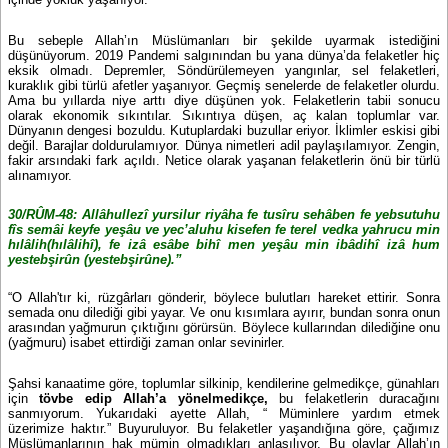
Bu sebeple Allah’ın Müslümanları bir şekilde uyarmak istediğini
düşünüyorum. 2019 Pandemi salgınından bu yana dünya’da felaketler hiç
eksik olmadı. Depremler, Söndürülemeyen yangınlar, sel felaketleri,
kuraklık gibi türlü afetler yaşanıyor. Geçmiş senelerde de felaketler olurdu.
Ama bu yıllarda niye arttı diye düşünen yok. Felaketlerin tabii sonucu
olarak ekonomik sıkıntılar. Sıkıntıya düşen, aç kalan toplumlar var.
Dünyanın dengesi bozuldu. Kutuplardaki buzullar eriyor. İklimler eskisi gibi
değil. Barajlar doldurulamıyor. Dünya nimetleri adil paylaşılamıyor. Zengin,
fakir arsındaki fark açıldı. Netice olarak yaşanan felaketlerin önü bir türlü
alınamıyor.
30/RÛM-48: Allâhullezî yursilur riyâha fe tusîru sehâben fe yebsutuhu
fîs semâi keyfe yeşâu ve yec’aluhu kisefen fe terel vedka yahrucu min
hılâlih(hılâlihî), fe izâ esâbe bihî men yeşâu min ibâdihî izâ hum
yestebşirûn (yestebşirûne).”
“O Allah'tır ki, rüzgârları gönderir, böylece bulutları hareket ettirir. Sonra
semada onu dilediği gibi yayar. Ve onu kısımlara ayırır, bundan sonra onun
arasından yağmurun çıktığını görürsün. Böylece kullarından dilediğine onu
(yağmuru) isabet ettirdiği zaman onlar sevinirler.
Şahsi kanaatime göre, toplumlar silkinip, kendilerine gelmedikçe, günahları
için
tövbe edip Allah’a yönelmedikçe,
bu felaketlerin duracağını
sanmıyorum. Yukarıdaki ayette Allah, “ Müminlere yardım etmek
üzerimize haktır.” Buyuruluyor. Bu felaketler yaşandığına göre, çağımız
Müslümanlarının hak mümin olmadıkları anlaşılıyor. Bu olaylar Allah’ın