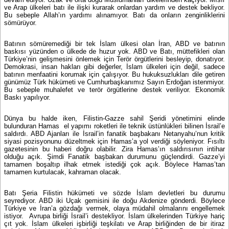
ve Arap ülkeleri batı ile ilişki kurarak onlardan yardım ve destek bekliyor.
Bu sebeple Allah’ın yardımı alınamıyor. Batı da onların zenginliklerini
sömürüyor.
Batının sömüremediği bir tek İslam ülkesi olan İran, ABD ve batının
baskısı yüzünden o ülkede de huzur yok. ABD ve Batı, müttefikleri olan
Türkiye’nin gelişmesini önlemek için Terör örgütlerini besleyip, donatıyor.
Demokrasi, insan hakları gibi değerler, İslam ülkeleri için değil, sadece
batının menfaatini korumak için çalışıyor. Bu hukuksuzlukları dile getiren
günümüz Türk hükümeti ve Cumhurbaşkanımız Sayın Erdoğan istenmiyor.
Bu sebeple muhalefet ve terör örgütlerine destek veriliyor. Ekonomik
Baskı yapılıyor.
Dünya bu halde iken, Filistin-Gazze sahil Şeridi yönetimini elinde
bulunduran Hamas
el yapımı roketleri ile teknik üstünlükleri bilinen İsrail’e
saldırdı. ABD Ajanları ile İsrail’in fanatik başbakanı Netanyahu’nun kritik
siyasi pozisyonunu düzeltmek için Hamas’a yol verdiği söyleniyor. Fısıltı
gazetesinin bu haberi doğru olabilir. Zira Hamas’ın saldırısının intihar
olduğu açık. Şimdi Fanatik başbakan durumunu güçlendirdi. Gazze’yi
tamamen boşaltıp ilhak etmek istediği çok açık. Böylece Hamas’tan
tamamen kurtulacak, kahraman olacak.
Batı Şeria Filistin hükümeti ve sözde İslam devletleri bu durumu
seyrediyor. ABD iki Uçak gemisini ile doğu Akdenize gönderdi. Böylece
Türkiye ve İran’a gözdağı vermek, olaya müdahil olmalarını engellemek
istiyor.
Avrupa birliği İsrail’i destekliyor. İslam ülkelerinden Türkiye hariç
çıt yok. İslam ülkeleri işbirliği teşkilatı ve Arap birliğinden de bir itiraz