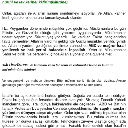
nûrihî ve lev kerihel kâfirûn(kâfirûne).
Onlar, ağızları ile Allah'ın nurunu söndürmeyi istiyorlar. Ve Allah, kâfirler
kerih görseler bile nurunu tamamlayacak olandır.
Hz. Peygamber döneminde müşrikler çok güçlü idi. Müslümanlara bu gün
Filistin ve Gazze’de olduğu gibi yaptırım uygulanıyordu. Müslümanlar
ticaret yapamıyor. Sıkıntı yaşıyorlardı.
Aç kaldılar. Fakat inançlarından
taviz vermediler. Allah’ın yardımı geldiğinde Güçlü müşrikler yenildi. Şimdi
de, Allah’ın yardımı geldiğinde yenilmez zannedilen
ABD ve mağrur İsrail
yenilecek ve hak yerini bulacaktır. İnşaallah
. Yeter ki Müslümanlar
Sabır ve birlik
ve beraberlik içinde Allah’a yönelip ona güvensinler.
3/ÂLİ İMRÂN-139:
Ve lâ tehinû ve lâ tahzenû ve entumul a’levne in kuntum
mu’minîn (mu’minîne).
Ve gevşemeyin ve mahzun olmayın! Eğer mü'min iseniz, üstün olan sizsiniz. Ayet’te
görüldüğü gibi “Eğer mü’min iseniz “deniliyor. Ömnemli olan Mümin olmak.
İsrail’n bu açık zulmünü herkes görüyor. Doğuda ve batıda telin ediliyor.
Fakat bu çoğunluğun feryadını dikkate alan yok. Bir avuç Fanatik Yahudi
inançlarına göre, İsrail dünya hâkimiyetini ele geçirecek.
ABD ve Batının
fanatik Protestan Evanjelisleri Cennete gideceklermiş.
Bu sapık inançları
yüzünden dünyayı ateşe atıyorlar
. Onlar için vaat edilmiş topraklar olan
Filistin topraklarında büyük İsrail kurulacakmış. Bu zulüm durmaz ise
küresel bir dünya savaşı çıkabilir. Teknolojinin zirveye ulaştığı çağımızda
çıkacak bir savaş, eskisi gibi olmaz. Fanatik terör devleti olan İsrail’in