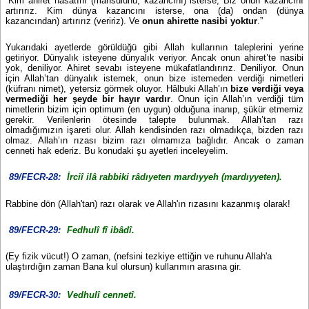
“Kim ahiret hasatını (mahsulünü, kazancını) isterse, Biz onun kazancını
artırırız. Kim dünya kazancını isterse, ona (da) ondan (dünya
kazancından) artırırız (veririz). Ve
onun ahirette nasibi yoktur
.”
Yukarıdaki ayetlerde görüldüğü gibi Allah kullarının taleplerini yerine
getiriyor. Dünyalık isteyene dünyalık veriyor. Ancak onun ahiret’te nasibi
yok, deniliyor. Ahiret sevabı isteyene mükafatlandırırız. Deniliyor. Onun
için Allah’tan dünyalık istemek, onun bize istemeden verdiği nimetleri
(küfranı nimet), yetersiz görmek oluyor. Hâlbuki Allah’ın
bize verdiği veya
vermediği her şeyde bir hayır vardır
. Onun için Allah’ın verdiği tüm
nimetlerin bizim için optimum (en uygun) olduğuna inanıp, şükür etmemiz
gerekir. Verilenlerin ötesinde talepte bulunmak. Allah’tan razı
olmadığımızın işareti olur. Allah kendisinden razı olmadıkça, bizden razı
olmaz. Allah’ın rızası bizim razı olmamıza bağlıdır. Ancak o zaman
cenneti hak ederiz. Bu konudaki şu ayetleri inceleyelim.
89/FECR-28:
İrciî ilâ rabbiki râdıyeten mardıyyeh (mardıyyeten).
Rabbine dön (Allah'tan) razı olarak ve Allah'ın rızasını kazanmış olarak!
89/FECR-29:
Fedhulî fî ibâdî.
(Ey fizik vücut!) O zaman, (nefsini tezkiye ettiğin ve ruhunu Allah'a
ulaştırdığın zaman Bana kul olursun) kullarımın arasına gir.
89/FECR-30:
Vedhulî cennetî.