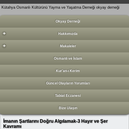
Kütahya Osmanlı Kültürünü Yayma ve Yaşatma Derneği okyay derneği
Okyay Derneği
+
Hakkımızda
+
Makaleler
Osmanlı ve İslam
Kur'an-ı Kerim
Güncel Olayların Yorumları
Tabiat Eczanesi
Bize Ulaşın
İmanın Şartlarını Doğru Algılamak-3 Hayır ve Şer
Kavramı