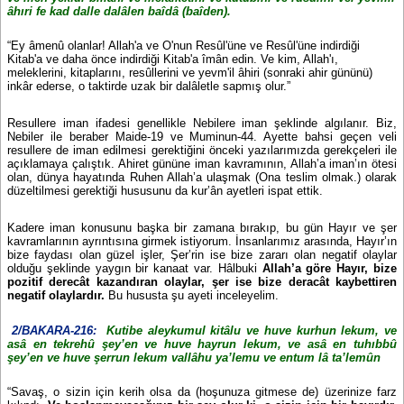
âhıri fe kad dalle dalâlen baîdâ (baîden).
“Ey âmenû olanlar! Allah'a ve O'nun Resûl'üne ve Resûl'üne indirdiği
Kitab'a ve daha önce indirdiği Kitab'a îmân edin. Ve kim, Allah'ı,
meleklerini, kitaplarını, resûllerini ve yevm'il âhiri (sonraki ahir gününü)
inkâr ederse, o taktirde uzak bir dalâletle sapmış olur.”
Resullere iman ifadesi genellikle Nebilere iman şeklinde algılanır. Biz,
Nebiler ile beraber Maide-19 ve Muminun-44. Ayette bahsi geçen veli
resullere de iman edilmesi gerektiğini önceki yazılarımızda gerekçeleri ile
açıklamaya çalıştık. Ahiret gününe iman kavramının, Allah’a iman’ın ötesi
olan, dünya hayatında Ruhen Allah’a ulaşmak (Ona teslim olmak.) olarak
düzeltilmesi gerektiği hususunu da kur’ân ayetleri ispat ettik.
Kadere iman konusunu başka bir zamana bırakıp, bu gün Hayır ve şer
kavramlarının ayrıntısına girmek istiyorum. İnsanlarımız arasında, Hayır’ın
bize faydası olan güzel işler, Şer’rin ise bize zararı olan negatif olaylar
olduğu şeklinde yaygın bir kanaat var. Hâlbuki
Allah’a göre Hayır, bize
pozitif derecât kazandıran olaylar, şer ise bize deracât kaybettiren
negatif olaylardır.
Bu hususta şu ayeti inceleyelim.
2/BAKARA-216:
Kutibe aleykumul kitâlu ve huve kurhun lekum, ve
asâ en tekrehû şey’en ve huve hayrun lekum, ve asâ en tuhıbbû
şey’en ve huve şerrun lekum vallâhu ya’lemu ve entum lâ ta’lemûn
“Savaş, o sizin için kerih olsa da (hoşunuza gitmese de) üzerinize farz