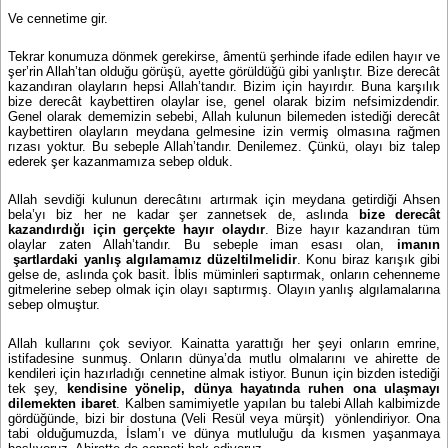
Ve cennetime gir.
Tekrar konumuza dönmek gerekirse, âmentü şerhinde ifade edilen hayır ve
şer’rin Allah’tan olduğu görüşü, ayette görüldüğü gibi yanlıştır. Bize derecât
kazandıran olayların hepsi Allah’tandır. Bizim için hayırdır. Buna karşılık
bize derecât kaybettiren olaylar ise, genel olarak bizim nefsimizdendir.
Genel olarak dememizin sebebi, Allah kulunun bilemeden istediği derecât
kaybettiren olayların meydana gelmesine izin vermiş olmasına rağmen
rızası yoktur. Bu sebeple Allah’tandır. Denilemez. Çünkü, olayı biz talep
ederek şer kazanmamıza sebep olduk.
Allah sevdiği kulunun derecâtını artırmak için meydana getirdiği Ahsen
bela’yı biz her ne kadar şer zannetsek de, aslında
bize derecât
kazandırdığı için gerçekte hayır olaydır
. Bize hayır kazandıran tüm
olaylar zaten Allah’tandır. Bu sebeple iman esası olan,
imanın
şartlardaki yanlış algılamamız düzeltilmelidir
. Konu biraz karışık gibi
gelse de, aslında çok basit. İblis müminleri saptırmak, onların cehenneme
gitmelerine sebep olmak için olayı saptırmış. Olayın yanlış algılamalarına
sebep olmuştur.
Allah kullarını çok seviyor. Kainatta yarattığı her şeyi onların emrine,
istifadesine sunmuş. Onların dünya’da mutlu olmalarını ve ahirette de
kendileri için hazırladığı cennetine almak istiyor. Bunun için bizden istediği
tek şey,
kendisine yönelip, dünya hayatında ruhen ona ulaşmayı
dilemekten ibaret
. Kalben samimiyetle yapılan bu talebi Allah kalbimizde
gördüğünde, bizi bir dostuna (Veli Resül veya mürşit) yönlendiriyor. Ona
tabi olduğumuzda, İslam’ı ve dünya mutluluğu da kısmen yaşanmaya