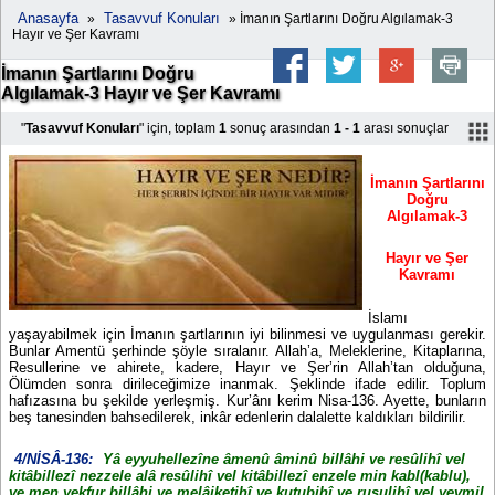
Anasayfa
Tasavvuf Konuları
»
» İmanın Şartlarını Doğru Algılamak-3
Hayır ve Şer Kavramı
İmanın Şartlarını Doğru
Algılamak-3 Hayır ve Şer Kavramı
"
Tasavvuf Konuları
" için, toplam
1
sonuç arasından
1 - 1
arası sonuçlar
İmanın Şartlarını
Doğru
Algılamak-3
Hayır ve Şer
Kavramı
İslamı
yaşayabilmek için İmanın şartlarının iyi bilinmesi ve uygulanması gerekir.
Bunlar Amentü şerhinde şöyle sıralanır. Allah’a, Meleklerine, Kitaplarına,
Resullerine ve ahirete, kadere, Hayır ve Şer’rin Allah’tan olduğuna,
Ölümden sonra dirileceğimize inanmak. Şeklinde ifade edilir. Toplum
hafızasına bu şekilde yerleşmiş. Kur’ânı kerim Nisa-136. Ayette, bunların
beş tanesinden bahsedilerek, inkâr edenlerin dalalette kaldıkları bildirilir.
4/NİSÂ-136:
Yâ eyyuhellezîne âmenû âminû billâhi ve resûlihî vel
kitâbillezî nezzele alâ resûlihî vel kitâbillezî enzele min kabl(kablu),
ve men yekfur billâhi ve melâiketihî ve kutubihî ve rusulihî vel yevmil