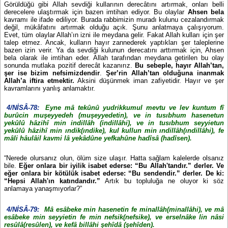
Görüldüğü gibi Allah sevdiği kullarının derecâtını artırmak, onları belli
derecelere ulaştırmak için bazen imtihan ediyor. Bu olaylar
Ahsen bela
kavramı ile ifade ediliyor. Burada rabbimizin muradı kulunu cezalandırmak
değil, mükâfatını artırmak olduğu açık. Şunu anlatmaya çalışıyorum.
Evet, tüm olaylar Allah’ın izni ile meydana gelir. Fakat Allah kulları için şer
talep etmez. Ancak, kulların hayır zannederek yaptıkları şer taleplerine
bazen izin verir. Ya da sevdiği kulunun derecatını arttırmak için, Ahsen
bela olarak ile imtihan eder. Allah tarafından meydana getirilen bu olay
sonunda mutlaka pozitif derecât kazanırız.
Bu sebeple, hayır Allah’tan,
şer ise bizim nefsimizdendir
.
Şer’rin Allah’tan olduğuna inanmak
Allah’a iftira etmektir.
Aksini düşünmek iman zafiyetidir. Hayır ve şer
kavramlarını yanlış anlamaktır.
4/NİSÂ-78:
Eyne mâ tekûnû yudrikkumul mevtu ve lev kuntum fî
burûcin muşeyyedeh (muşeyyedetin), ve in tusıbhum hasenetun
yekûlû hâzihî min indillâh (indillâhi), ve in tusıbhum seyyietun
yekûlû hâzihî min ındik(ındike), kul kullun min ındillâh(ındillâhi), fe
mâli hâulâil kavmi lâ yekâdûne yefkahûne hadîsâ (hadîsen).
“Nerede olursanız olun, ölüm size ulaşır. Hatta sağlam kalelerde olsanız
bile.
Eğer onlara bir iyilik isabet ederse: “Bu Allah'tandır.” derler. Ve
eğer onlara bir kötülük isabet ederse: “Bu sendendir.” derler. De ki:
“Hepsi Allah'ın katındandır.”
Artık bu topluluğa ne oluyor ki söz
anlamaya yanaşmıyorlar?”
4/NİSÂ-79:
Mâ esâbeke min hasenetin fe minallâh(minallâhi), ve mâ
esâbeke min seyyietin fe min nefsik(nefsike), ve erselnâke lin nâsi
resûlâ(resûlen), ve kefâ billâhi şehîdâ (şehîden).