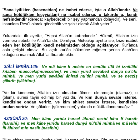
“
Sana iyilikten (hasenatdan) ne isabet ederse, işte o Allah'tandır.
Ve
sana kötülükten (seyyiattan) ne isabet ederse, o taktirde o, kendi
nefsindendir
(derecat kaybedecek bir şey yapmandan dolayıdır). Ve seni,
insanlara Resûl olarak gönderdik ve şahit olarak Allah yeter.”
Yukarıdaki ilk ayette, “Hepsi Allah’ın katındandır.” Hükmü, Allah’ın izin
vermesi sebebi ile Allah’tandır. Deniliyor. Müteakip ayette ise,
bize isabet
eden her kötülüğün kendi nefsimizden olduğu açıklanıyor
. Kur’ânda
asla çelişki olmaz. Bu açık kur’ân hükmüne rağmen şer’rin Allah’tan
olduğuna inanmak Allah’a iftira etmektir.
3/ÂLİ İMRÂN-145:
Ve mâ kâne li nefsin en temûte illâ bi iznillâhi
kitâben mueccelâ(mueccelen), ve men yurid sevâbed dunyâ nu’tihî
minhâ, ve men yurid sevâbel âhirati nu’tihî minhâ, ve se neczîş
şâkirîn (şâkirîne).
“Ve bir kimsenin, Allah'ın izni olmadan ölmesi olmamıştır (olamaz), o
(ölüm), süresi tayin edilmiş bir yazıdır. Ve
kim dünya sevabı isterse,
kendisine ondan veririz, ve kim ahiret sevabı isterse, kendisine
ondan veririz
. Ve şâkirleri (şükredenleri) yakında mükâfatlandıracağız.”
42/ŞÛRÂ-20:
Men kâne yurîdu harsel âhireti nezid lehu fî harsih
(harsihî), ve men kâne yurîdu harsed dunyâ nû’tihî minhâ ve mâ lehu
fîl âhireti min nasîb (nasîbin).