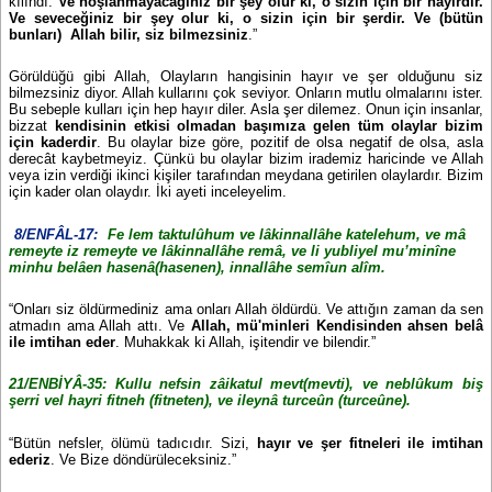
kılındı.
Ve hoşlanmayacağınız bir şey olur ki, o sizin için bir hayırdır.
Ve seveceğiniz bir şey olur ki, o sizin için bir şerdir. Ve (bütün
bunları) Allah bilir, siz bilmezsiniz
.”
Görüldüğü gibi Allah, Olayların hangisinin hayır ve şer olduğunu siz
bilmezsiniz diyor. Allah kullarını çok seviyor. Onların mutlu olmalarını ister.
Bu sebeple kulları için hep hayır diler. Asla şer dilemez. Onun için insanlar,
bizzat
kendisinin etkisi olmadan başımıza gelen tüm olaylar bizim
için kaderdir
. Bu olaylar bize göre, pozitif de olsa negatif de olsa, asla
derecât kaybetmeyiz. Çünkü bu olaylar bizim irademiz haricinde ve Allah
veya izin verdiği ikinci kişiler tarafından meydana getirilen olaylardır. Bizim
için kader olan olaydır. İki ayeti inceleyelim.
8/ENFÂL-17:
Fe lem taktulûhum ve lâkinnallâhe katelehum, ve mâ
remeyte iz remeyte ve lâkinnallâhe remâ, ve li yubliyel mu’minîne
minhu belâen hasenâ(hasenen), innallâhe semîun alîm.
“Onları siz öldürmediniz ama onları Allah öldürdü. Ve attığın zaman da sen
atmadın ama Allah attı. Ve
Allah, mü'minleri Kendisinden
ahsen belâ
ile imtihan eder
. Muhakkak ki Allah, işitendir ve bilendir.”
21/ENBİYÂ-35:
Kullu nefsin zâikatul mevt(mevti), ve neblûkum biş
şerri vel hayri fitneh (fitneten), ve ileynâ turceûn (turceûne).
“Bütün nefsler, ölümü tadıcıdır. Sizi,
hayır ve şer fitneleri ile imtihan
ederiz
. Ve Bize döndürüleceksiniz.”