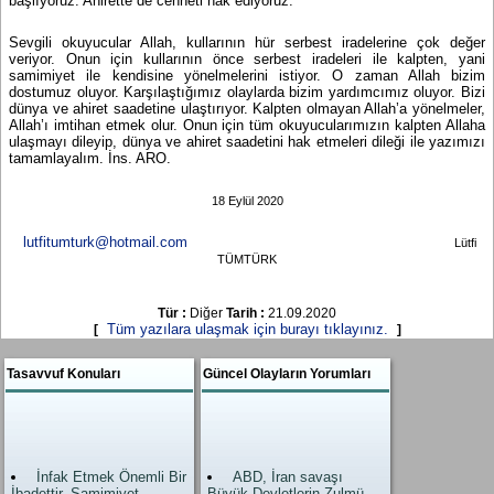
başlıyoruz. Ahirette de cenneti hak ediyoruz.
Sevgili okuyucular Allah, kullarının hür serbest iradelerine çok değer
veriyor. Onun için kullarının önce serbest iradeleri ile kalpten, yani
samimiyet ile kendisine yönelmelerini istiyor. O zaman Allah bizim
dostumuz oluyor. Karşılaştığımız olaylarda bizim yardımcımız oluyor. Bizi
dünya ve ahiret saadetine ulaştırıyor. Kalpten olmayan Allah’a yönelmeler,
Allah’ı imtihan etmek olur. Onun için tüm okuyucularımızın kalpten Allaha
ulaşmayı dileyip, dünya ve ahiret saadetini hak etmeleri dileği ile yazımızı
tamamlayalım. İns. ARO.
18 Eylül 2020
lutfitumturk@hotmail.com
Lütfi
TÜMTÜRK
Tür :
Diğer
Tarih :
21.09.2020
Tüm yazılara ulaşmak için burayı tıklayınız.
[
]
Tasavvuf Konuları
Güncel Olayların Yorumları
İnfak Etmek Önemli Bir
ABD, İran savaşı
İbadettir. Samimiyet
Büyük Devletlerin Zulmü