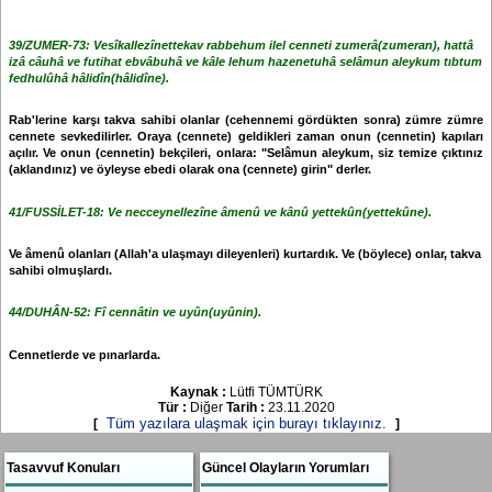
39/ZUMER-73:
Vesîkallezînettekav rabbehum ilel cenneti zumerâ(zumeran), hattâ
izâ câuhâ ve futihat ebvâbuhâ ve kâle lehum hazenetuhâ selâmun aleykum tıbtum
fedhulûhâ hâlidîn(hâlidîne).
Rab'lerine karşı takva sahibi olanlar (cehennemi gördükten sonra) zümre zümre
cennete sevkedilirler. Oraya (cennete) geldikleri zaman onun (cennetin) kapıları
açılır. Ve onun (cennetin) bekçileri, onlara: "Selâmun aleykum, siz temize çıktınız
(aklandınız) ve öyleyse ebedi olarak ona (cennete) girin" derler.
41/FUSSİLET-18:
Ve necceynellezîne âmenû ve kânû yettekûn(yettekûne).
Ve âmenû olanları (Allah'a ulaşmayı dileyenleri) kurtardık. Ve (böylece) onlar, takva
sahibi olmuşlardı.
44/DUHÂN-52:
Fî cennâtin ve uyûn(uyûnin).
Cennetlerde ve pınarlarda.
Kaynak :
Lütfi TÜMTÜRK
Tür :
Diğer
Tarih :
23.11.2020
Tüm yazılara ulaşmak için burayı tıklayınız.
[
]
Tasavvuf Konuları
Güncel Olayların Yorumları