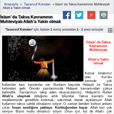
Anasayfa
Tasavvuf Konuları
»
» İslam’ da Takva Kavramının Muhteviyatı
Allah’a Yakin olmak
İslam’ da Takva Kavramının
Muhteviyatı Allah’a Yakin olmak
"
Tasavvuf Konuları
" için, toplam
1
sonuç arasından
1 - 1
arası sonuçlar
İslam’ da Takva
Kavramının
Muhteviyatı
Allah’a Yakin
olmak
Kutsal kitabımız
olan Kur’ânı
kerimde çok
kullanılan bazı kavramlar var. Bunların başında Hidayet ve Takva
kelimeleri gelir. Önceki yazılarımızda Hidayet kavramından çokça
bahsettik. Yazılarımızı takip eden okuyucularımız, Hidayet’in Ruhen
Allah’a ulaşmak
olduğunu artık biliyorlar. Takva kavramı ise
meallerimizde genellikle korkmak, sakınmak olarak açıklanıyor. Allah
kullarının takva sahibi olmalarını istiyor. O zaman benden korkun anlamı
çıkar.
İnsan sevdiğine yaklaşır. Korktuğundan kaçar
. Allah bizi çok
seviyor. Bizim mutlu olmamızı istiyor. Onun için, biz de Allah’ı çok