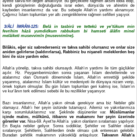
ayette takva’nın değeri anlatılıyor. bu gerçeklere rağmen aksini iddia edip,
kendi görüşlerinin doğruluğunda israr eden, dünya’da ve ahiretini de
kaybeden insanlarımız da var. Bu sebeple Allah’ın yardımı alınamıyor.
Çağımız İslam toplumları yer altı zenginliklerine rağmen sefilleri yaşıyor.
3/ÂLİ İMRÂN-125:
Belâ in tasbirû ve tettekû ve ye’tûkum min
fevrihim hâzâ yumdidkum rabbukum bi hamseti âlâfin minel
melâiketi musevvimîn (musevvimîne).
Bilâkis, eğer siz sabrederseniz ve takva sahibi olursanız ve onlar size
aniden gelirlerse (saldırırlarsa), Rabbiniz bu nişaneli meleklerden beş
bini ile size yardım eder.
Allah’a yönelip, takva sahibi olunsaydı. Allah’ın yardımı ile tüm güçlükler
aşılır. Hz. Peygamberimizden sonra yaşanan İslam devletlerinde ve
atalarımız olan Osmanlı döneminde İslam, Allah’ın emrettiği şekilde
yaşanmış, atalarımız İslam kültür ve medeniyeti ile dünyaya nizam verip,
örnek toplum olmuşlar. Bu gün İslam toplumları geri kalmış ise, İslam’ın
ve kur’ânın terk edilmesi sebebi ile bu rezillikler yaşanıyor.
Bazı insanlarımız, Allah’a yakın olmak gerekiyor ama biz Nebiler gibi
olamayız. Allah’ı her şeyin üstünde tutamayız. Ailemiz ve yakınlarımıza
karşı sorumluluklarımız var. Şeklinde düşünenler var.
Müslümanlar
içinde malını, mülkünü, itibarını ve makamını her şeyin üzerinde
görenler var.
Nisa-69. Ayet’te Allah’a yakın olanların sıralaması yapılıyor.
En Başta nebiler geliyor. Sonra sıddiklar, Şehitler ve Salihler olarak
sıralanıyor. Şehitlerin, Salihlerden önde olması çok enteresan gelebilir.
Buradan şehitlik makamının yüksekliği anlaşılıyor.
Takvanın Allah’a