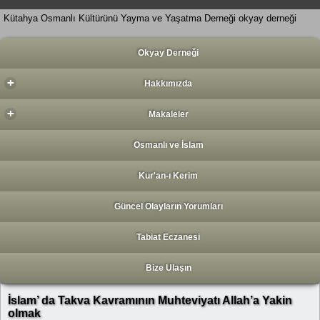
Kütahya Osmanlı Kültürünü Yayma ve Yaşatma Derneği okyay derneği
Okyay Derneği
+
Hakkımızda
+
Makaleler
Osmanlı ve İslam
Kur'an-ı Kerim
Güncel Olayların Yorumları
Tabiat Eczanesi
Bize Ulaşın
İslam’ da Takva Kavramının Muhteviyatı Allah’a Yakin
olmak