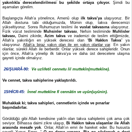
yakınlıkla derecelendirilmesi bu şekilde ortaya çıkıyor.
Şimdi bu
aşamaları görelim.
Başlangıçta Allah’a yönelince, Amenû olup
ilk takva’ya
ulaşıyoruz. Bir
Allah dostuna tabi olduğumuzda, Mümin olup, takva derecemizi
yükseltiyoruz. Sonra Ruhumuzun teslimi ile
vuslat takvasına
ulaşıyoruz.
Fizik vücut tesliminde
Muhsinler
takvası
, Nefsin tesliminde
Muhlisler
takvası,
Daimi zikirde,
Azim takva
ve irademizi de teslim ettiğimizde,
Allah’a yakınlığın en yüksek derecesi olan “
Bi Hakkın Takva
” ya
ulaşıyoruz.
Allah’a biraz yakın olan ile en yakın olanlar var
. En yakın
olanlar, sürekli Allah ile berberdir. Onlar yüksek derece sahipleridir. Onun
için önce, Allah’a yönelip ilk takva’ya ve daha üst derecelere ulaşma
gayreti içinde olmalıyız.
26/ŞUARÂ-90:
Ve uzlifetil cennetu lil muttekîn(muttekîne).
Ve cennet, takva sahiplerine yaklaştırıldı.
15/HİCR-45:
İnnel muttekîne fî cennâtin ve uyûn(uyûnin).
Muhakkak ki; takva sahipleri, cennetlerin içinde ve pınarlar
başındadırlar.
Görüldüğü gibi Allah kendisine yakîn olan takva sahiplerini çok ama çok
seviyor. Bilhassa daimi zikre ulaşıp,
Bi Hakkın takva ulaşanlar ile Allah
arasında mesafe yok
. Onlar, Allah’ın emri ile hareket eder. Bu hususta
sevgili Yunus Emre, “
O ne derse yaparız. Biz ne söylersek o dost