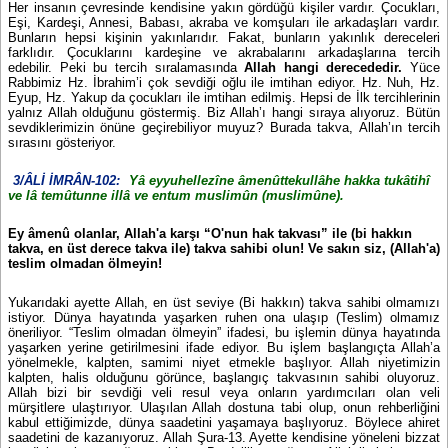
Her insanın çevresinde kendisine yakın gördüğü kişiler vardır. Çocukları,
Eşi, Kardeşi, Annesi, Babası, akraba ve komşuları ile arkadaşları vardır.
Bunların hepsi kişinin yakınlarıdır. Fakat, bunların yakınlık dereceleri
farklıdır. Çocuklarını kardeşine ve akrabalarını arkadaşlarına tercih
edebilir. Peki bu tercih sıralamasında
Allah hangi derecededir.
Yüce
Rabbimiz Hz. İbrahim’i çok sevdiği oğlu ile imtihan ediyor. Hz. Nuh, Hz.
Eyup, Hz. Yakup da çocukları ile imtihan edilmiş. Hepsi de İlk tercihlerinin
yalnız Allah olduğunu göstermiş. Biz Allah’ı hangi sıraya alıyoruz. Bütün
sevdiklerimizin önüne geçirebiliyor muyuz? Burada takva, Allah’ın tercih
sırasını gösteriyor.
3/ÂLİ İMRÂN-102:
Yâ eyyuhellezîne âmenûttekullâhe hakka tukâtihî
ve lâ temûtunne illâ ve entum muslimûn (muslimûne).
Ey âmenû olanlar, Allah'a karşı “O'nun hak takvası” ile (bi hakkın
takva, en üst derece takva ile) takva sahibi olun! Ve sakın siz, (Allah'a)
teslim olmadan ölmeyin!
Yukarıdaki ayette Allah, en üst seviye (Bi hakkın) takva sahibi olmamızı
istiyor. Dünya hayatında yaşarken ruhen ona ulaşıp (Teslim) olmamız
öneriliyor. “Teslim olmadan ölmeyin” ifadesi, bu işlemin dünya hayatında
yaşarken yerine getirilmesini ifade ediyor. Bu işlem başlangıçta Allah’a
yönelmekle, kalpten, samimi niyet etmekle başlıyor. Allah niyetimizin
kalpten, halis olduğunu görünce, başlangıç takvasının sahibi oluyoruz.
Allah bizi bir sevdiği veli resul veya onların yardımcıları olan veli
mürşitlere ulaştırıyor. Ulaşılan Allah dostuna tabi olup, onun rehberliğini
kabul ettiğimizde, dünya saadetini yaşamaya başlıyoruz. Böylece ahiret
saadetini de kazanıyoruz. Allah Şura-13. Ayette kendisine yöneleni bizzat