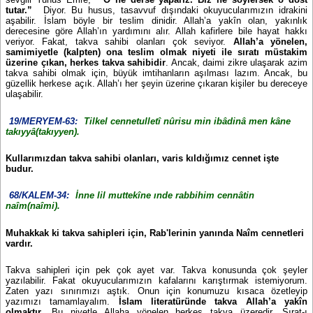
tutar.”
Diyor. Bu husus, tasavvuf dışındaki okuyucularımızın idrakini
aşabilir. İslam böyle bir teslim dinidir. Allah’a yakîn olan, yakınlık
derecesine göre Allah’ın yardımını alır. Allah kafirlere bile hayat hakkı
veriyor. Fakat, takva sahibi olanları çok seviyor.
Allah’a yönelen,
samimiyetle (kalpten) ona teslim olmak niyeti ile sıratı müstakim
üzerine çıkan, herkes takva sahibidir
. Ancak, daimi zikre ulaşarak azim
takva sahibi olmak için, büyük imtihanların aşılması lazım. Ancak, bu
güzellik herkese açık. Allah’ı her şeyin üzerine çıkaran kişiler bu dereceye
ulaşabilir.
19/MERYEM-63:
Tilkel cennetulletî nûrisu min ibâdinâ men kâne
takıyyâ(takıyyen).
Kullarımızdan takva sahibi olanları, varis kıldığımız cennet işte
budur.
68/KALEM-34:
İnne lil muttekîne ınde rabbihim cennâtin
naîm(naîmi).
Muhakkak ki takva sahipleri için, Rab'lerinin yanında Naîm cennetleri
vardır.
Takva sahipleri için pek çok ayet var. Takva konusunda çok şeyler
yazılabilir. Fakat okuyucularımızın kafalarını karıştırmak istemiyorum.
Zaten yazı sınırımızı aştık. Onun için konumuzu kısaca özetleyip
yazımızı tamamlayalım.
İslam literatüründe takva Allah’a yakîn
olmaktır
. Bu niyetle Allaha yönelen herkes takva üzeredir. Sırat-ı