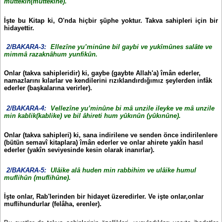
muttekîn(muttekîne).
İşte bu Kitap ki, O'nda hiçbir şüphe yoktur. Takva sahipleri için bir
hidayettir.
2/BAKARA-3:
Ellezîne yu’minûne bil gaybi ve yukîmûnes salâte ve
mimmâ razaknâhum yunfikûn.
Onlar (takva sahipleridir) ki, gaybe (gaybte Allah'a) îmân ederler,
namazlarını kılarlar ve kendilerini rızıklandırdığımız şeylerden infâk
ederler (başkalarına verirler).
2/BAKARA-4:
Vellezîne yu’minûne bi mâ unzile ileyke ve mâ unzile
min kablik(kablike) ve bil âhireti hum yûkınûn (yûkınûne).
Onlar (takva sahipleri) ki, sana indirilene ve senden önce indirilenlere
(bütün semavî kitaplara) îmân ederler ve onlar ahirete yakîn hasıl
ederler (yakîn seviyesinde kesin olarak inanırlar).
2/BAKARA-5:
Ulâike alâ huden min rabbihim ve ulâike humul
muflihûn (muflihûne).
İşte onlar, Rab'lerinden bir hidayet üzeredirler. Ve işte onlar,onlar
muflihundurlar (felâha, erenler).