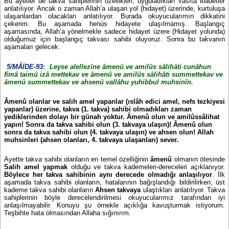
Bu ayetler de takva sahiplerinin özellikleri, uyguladıkları vasıta ibadetler
anlatılıyor. Ancak o zaman Allah’a ulaşan yol (hidayet) üzerinde, kurtuluşa
ulaşanlardan olacakları anlatılıyor. Burada okuyucularımın dikkatini
çekerim. Bu aşamada henüs hidayete ulaşılmamış. Başlangıç
aşamasında, Allah’a yönelmekle sadece hidayet üzere (Hidayet yolunda)
olduğumuz için başlangıç takvası sahibi oluyoruz. Sonra bu takvanın
aşamaları gelecek.
5/MÂİDE-93:
Leyse alellezîne âmenû ve amilûs sâlihâti cunâhun
fîmâ taimû izâ mettekav ve âmenû ve amilûs sâlihâti summettekav ve
âmenû summettekav ve ahsenû vallâhu yuhibbul muhsinîn.
Âmenû olanlar ve salih amel yapanlar (ıslâh edici amel, nefs tezkiyesi
yapanlar) üzerine, takva (1. takva) sahibi olmadıkları zaman
yediklerinden dolayı bir günah yoktur. Âmenû olun ve amilûssâlihat
yapın! Sonra da takva sahibi olun (3. takvaya ulaşın)! Âmenû olun
sonra da takva sahibi olun (4. takvaya ulaşın) ve ahsen olun! Allah
muhsinleri (ahsen olanları, 4. takvaya ulaşanları) sever.
Ayette takva sahibi olanların en temel özelliğinin
âmenû
olmanın ötesinde
Salih amel yapmak
olduğu ve takva kademeleri-dereceleri açıklanıyor.
Böylece her takva sahibinin aynı derecede olmadığı anlaşılıyor
. İlk
aşamada takva sahibi olanların, hatalarının bağışlandığı bildirilirken, üst
kademe takva sahibi olanların
Ahsen takvaya
ulaştıkları anlatılıyor. Takva
sahiplerinin böyle derecelendirilmesi okuyucularımız tarafından iyi
anlaşılmayabilir. Konuyu şu örnekle açıklığa kavuşturmak istiyorum.
Teşbihte hata olmasından Allaha sığınırım.