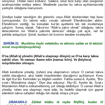
seviyoruz. Ondan nasıl korkarız. Sadece, onun bize karşı olan sevgisinin
azalmasından endişe ederiz. Meallerde yazılan bu takva açıklamasında
yanlışlık olduğuna inanıyorum.
Şimdiye kadar tanıdığım din görevlisi veya Allah dostlarından hep bunu
sormuşumdur. En tatmin edici cevabı rahmetli Efendimizden aldım.
Efendimizin verdiği, bu konudaki kur’ân ayetlerini tek tek incelemeye
çalıştım. Sonuç olarak, Takva’nın “Allah’a yakın olmak” olduğunu, takva
derecelerinin ise “Allah’a yakınlık derecesi” olduğu çok açık, net bir
şekilde anlaşılıyor. Şimdi, bunların bir kısmını beraber inceleyelim.
30/RÛM-31:
Munîbîne ileyhi vettekûhu ve ekîmûs salâte ve lâ tekûnû
minel muşrikîn(muşrikîne).
O'na (Allah'a) yönelin (Allah'a ulaşmayı dileyin) ve O'na karşı takva
sahibi olun. Ve namazı ikame edin (namaz kılın). Ve (böylece)
müşriklerden olmayın.
Allah kendisine yönelip, (ruhen) ona ulaşmamızı istiyor. O zaman takva
sahibi olacağımız, aksi halde müşriklerden olacağımız açıklanıyor. Konu
ile ilgili Kur’ânı Kerimdeki şu bilgileri verelim. Fatiha suresi-6. Ayette, “Bizi
sırat-ı Müstakime ulaştır.” Diye dua ediyoruz. Hiçr-41. Ayette de, Sırat-ı
Müstakimin Allah’a istikametlenmiş yol olduğu bildiriliyor. O zaman Allah’a
yönelip, ruhen ona ulaşmayı niyet edip, bu hedefe ulaşmak için gayret
edenlerin takva sahipleri olduğu net olarak ortaya çıkıyor.
2/BAKARA-2:
Zâlikel kitâbu lâ reybe fîh(fîhi), huden lil