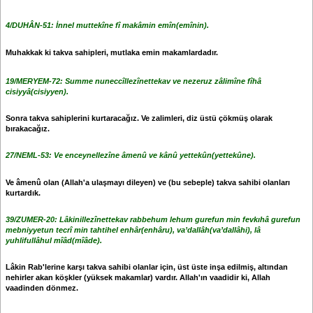
4/DUHÂN-51:
İnnel muttekîne fî makâmin emîn(emînin).
Muhakkak ki takva sahipleri, mutlaka emin makamlardadır.
19/MERYEM-72:
Summe nuneccîllezînettekav ve nezeruz zâlimîne fîhâ
cisiyyâ(cisiyyen).
Sonra takva sahiplerini kurtaracağız. Ve zalimleri, diz üstü çökmüş olarak
bırakacağız.
27/NEML-53:
Ve enceynellezîne âmenû ve kânû yettekûn(yettekûne).
Ve âmenû olan (Allah'a ulaşmayı dileyen) ve (bu sebeple) takva sahibi olanları
kurtardık.
39/ZUMER-20:
Lâkinillezînettekav rabbehum lehum gurefun min fevkıhâ gurefun
mebniyyetun tecrî min tahtihel enhâr(enhâru), va’dallâh(va’dallâhi), lâ
yuhlifullâhul mîâd(mîâde).
Lâkin Rab'lerine karşı takva sahibi olanlar için, üst üste inşa edilmiş, altından
nehirler akan köşkler (yüksek makamlar) vardır. Allah'ın vaadidir ki, Allah
vaadinden dönmez.