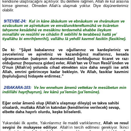
kendisine ulaştıracağını açıklıyor. Bu delillere rağmen, Allah ile kul arasına
kimse giremez. Ölmeden Allah’a ulaşmak yoktur. Diye düşünenlerimiz
olabilir.
9/TEVBE-24:
Kul in kâne âbâukum ve ebnâukum ve ıhvânukum ve
ezvâcukum ve aşîretukum ve emvâlunıktereftumûhâ ve ticâretun
tahşevne kesâdehâ ve mesâkinu terdavnehâ ehabbe ileykum
minallâhi ve resûlihî ve cihâdin fî sebîlihî fe terabbesû hattâ ye'
tiyallâhu bi emrih(emrihî), vallâhu lâ yehdîl kavmel fasikîn (fasikîne).
De ki: “Şâyet babalarınız ve oğullarınız ve kardeşleriniz ve
zevceleriniz ve aşiretiniz ve kazandığınız mallarınız, kesada
uğramasından (satışının durmasından) korktuğunuz ticaret ve razı
olduğunuz (hoşunuza giden) evler, Allah'tan ve O'nun Resûl'ünden ve
O'nun (Allah'ın) yolunda cihad etmekten size daha sevgili ise artık
Allah, emrini getirinceye kadar bekleyin. Ve Allah, fasıklar kavmini
(topluluğunu) hidayete erdirmez.”
2/BAKARA-103:
Ve lev ennehum âmenû vettekav le mesûbetun min
indillâhi hayr(hayrun), lev kânû ya’lemûn (ya’lemûne).
Eğer onlar âmenû olup (Allah'a ulaşmayı dileyip) ve takva sahibi
olsalardı, mutlaka Allah'ın katından (kendilerine verilecek) sevap,
elbette daha hayırlı olurdu, keşke bilselerdi.
Yukarıdaki ilk ayette, Yakınlarımız ile maddi varlıklarımız,
Allah ve resul
sevgisi ile mukayese ediliyor
. Allah’ın tercih edilmesi gerekiyor. İkinci