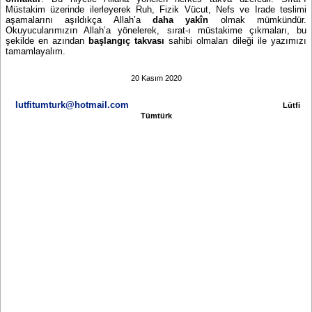
Müstakim üzerinde ilerleyerek Ruh, Fizik Vücut, Nefs ve Irade teslimi
aşamalarını aşıldıkça Allah’a
daha yakîn
olmak mümkündür.
Okuyucularımızın Allah’a yönelerek, sırat-ı müstakime çıkmaları, bu
şekilde en azından
başlangıç
takvası
sahibi olmaları dileği ile yazımızı
tamamlayalım.
20 Kasım 2020
lutfitumturk@hotmail.com
Lütfi
Tümtürk