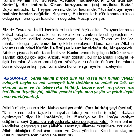
Kur’ânı kerimin Hicr suresi-9. Ayetinde
“Muhakkak ki zikri (Kur'ân-ı
Kerim'i), Biz indirdik. O'nun koruyucuları (da) mutlaka Biziz.”
Buyurmaktadır. Hz. Peygamberimiz de, bir hadisinde, “
Kur’ân’a uymayan
hadisler benden değildir
.” Buyurmuş. Bu hadis ile Kur’ân koruma altında
olduğu için, ona uyan hadislerim doğrudur. Mesajı veriliyor.
Biz de Tevrat ve İncil’i incelerken bu kriteri ölçü aldık. Okuyucularımıza
kutsal kitaplar arasındaki ortak özellikleri verirken kendi görüşlerimizi
değil, sağlam delilleri ortaya koyacağız. İlk bakışta, Tevrat ve İncil’de
tahrifat olduğu çok bariz bir şekilde görülüyor. Buna rağmen Allahın
koruması altındaki K
ur’ân ile örtüşen
kısımlar olduğu da, bir gerçektir
.
Nitekim piyasada dört tane İncil var. Bunlar arasında çelişen hükümler var.
Tahrifat olduğu çok açık. Ancak, Allah dostları, bu kitaplardaki Hidayet ile
ilgili kısımları Allah’ın koruduğunu söylüyor. Kur’ân ile örtüşen kısımların
bunlar olduğu anlaşılıyor. Kur’ândaki konu ile ilgili ayetleri inceleyelim.
42/ŞÛRÂ-13:
Şerea lekum mined dîni mâ vassâ bihî nûhan vellezî
evhaynâ ileyke ve mâ vassaynâ bihî ibrâhîme ve mûsâ ve îsâ, en
ekîmûd dîne ve lâ teteferrekû fîh(fîhi), kebure alel muşrikîne mâ
ted’ûhum ileyh(ileyhi), allâhu yectebî ileyhi men yeşâu ve yehdî ileyhi
men yunîb(yunîbu).
(Allah) dînde, onunla
Hz. Nuh'a vasiyet ettiği (farz kıldığı) şeyi (şeriati
);
“Dîni ikame edin (ayakta, hayatta tutun) ve onda (dînde) fırkalara
ayrılmayın.” diye
Hz. İbrâhîm'e, Hz. Musa'ya ve Hz. İsa'ya vasiyet
ettiğimiz şeyi
Sana da vahyederek, size de şeriat kıldı
. Senin onları,
kendisine çağırdığın şey (Allah'a ulaşmayı dileme) müşriklere zor geldi.
Allah, dilediğini Kendisine seçer ve O'na yöneleni, Kendisine ulaştırır
(ruhunu hayatta iken Kendisine ulaştırır).