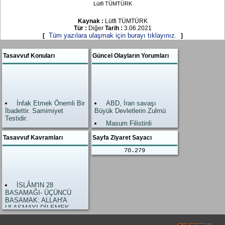
Lütfi TÜMTÜRK
Kaynak :
Lütfi TÜMTÜRK
Tür :
Diğer
Tarih :
3.06.2021
Tüm yazılara ulaşmak için burayı tıklayınız.
[
]
Tasavvuf Konuları
Güncel Olayların Yorumları
İnfak Etmek Önemli Bir
ABD, İran savaşı
İbadettir. Samimiyet
Büyük Devletlerin Zulmü
Testidir.
Masum Filistinli
Allah’ın Zikri, Zikrullah
kardeşlerimiz
En Büyük İbadettir.
Tasavvuf Kavramları
Sayfa Ziyaret Sayacı
Allah Yardımı geldi.
İslam’da Şefaat
Zalimler neye uğradıkları
70.279
Ahirette değil, Dünyadadır.
şaşırdı.
Amel-i Salih (Nefis
Gazze Savaşı
tezkiyesi) Kişiyi hidayete
Dünyanın gözünü açtı.
İSLÂM'IN 28
ulaştıran çok önemli bir
İslami Hükümlerim
BASAMAĞI- ÜÇÜNCÜ
işlevdir.
Yaşanmamasının
BASAMAK: ALLAH'A
Teslim Dini İslam
Sonuçları
ULAŞMAYI DİLEMEK
Hayat devam ediyor.
Kuzay Atlantik İttifakı
İSLÂM'IN 28
NATO sallanımıyor.