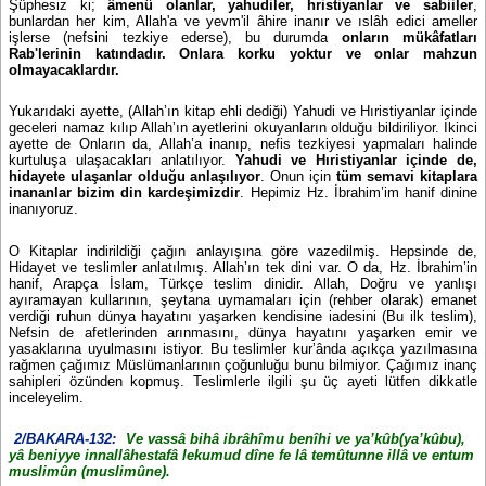
Şüphesiz ki;
âmenû olanlar, yahudiler, hristiyanlar ve sabiiler
,
bunlardan her kim, Allah'a ve yevm'il âhire inanır ve ıslâh edici ameller
işlerse (nefsini tezkiye ederse), bu durumda
onların mükâfatları
Rab'lerinin katındadır. Onlara korku yoktur ve onlar mahzun
olmayacaklardır.
Yukarıdaki ayette, (Allah’ın kitap ehli dediği) Yahudi ve Hıristiyanlar içinde
geceleri namaz kılıp Allah’ın ayetlerini okuyanların olduğu bildiriliyor. İkinci
ayette de Onların da, Allah’a inanıp, nefis tezkiyesi yapmaları halinde
kurtuluşa ulaşacakları anlatılıyor.
Yahudi ve Hıristiyanlar içinde de,
hidayete ulaşanlar olduğu anlaşılıyor
. Onun için
tüm semavi kitaplara
inananlar bizim din kardeşimizdir
. Hepimiz Hz. İbrahim’im hanif dinine
inanıyoruz.
O Kitaplar indirildiği çağın anlayışına göre vazedilmiş. Hepsinde de,
Hidayet ve teslimler anlatılmış. Allah’ın tek dini var. O da, Hz. İbrahim’in
hanif, Arapça İslam, Türkçe teslim dinidir. Allah, Doğru ve yanlışı
ayıramayan kullarının, şeytana uymamaları için (rehber olarak) emanet
verdiği ruhun dünya hayatını yaşarken kendisine iadesini (Bu ilk teslim),
Nefsin de afetlerinden arınmasını, dünya hayatını yaşarken emir ve
yasaklarına uyulmasını istiyor. Bu teslimler kur’ânda açıkça yazılmasına
rağmen çağımız Müslümanlarının çoğunluğu bunu bilmiyor. Çağımız inanç
sahipleri özünden kopmuş. Teslimlerle ilgili şu üç ayeti lütfen dikkatle
inceleyelim.
2/BAKARA-132:
Ve vassâ bihâ ibrâhîmu benîhi ve ya’kûb(ya’kûbu),
yâ beniyye innallâhestafâ lekumud dîne fe lâ temûtunne illâ ve entum
muslimûn (muslimûne).