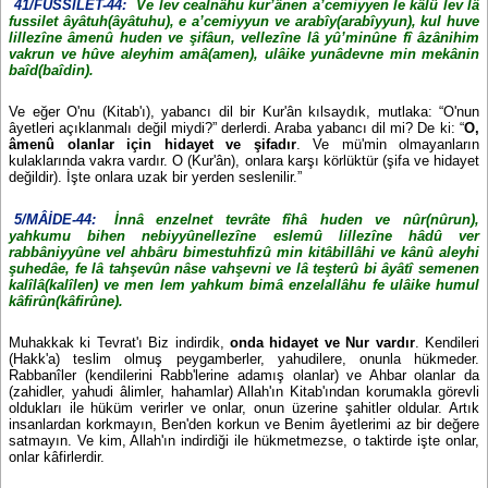
41/FUSSİLET-44:
Ve lev cealnâhu kur’ânen a’cemiyyen le kâlû lev lâ
fussilet âyâtuh(âyâtuhu), e a’cemiyyun ve arabîy(arabîyyun), kul huve
lillezîne âmenû huden ve şifâun, vellezîne lâ yû’minûne fî âzânihim
vakrun ve hûve aleyhim amâ(amen), ulâike yunâdevne min mekânin
baîd(baîdin).
Ve eğer O'nu (Kitab'ı), yabancı dil bir Kur'ân kılsaydık, mutlaka: “O'nun
âyetleri açıklanmalı değil miydi?” derlerdi. Araba yabancı dil mi? De ki: “
O,
âmenû olanlar için hidayet ve şifadır
. Ve mü'min olmayanların
kulaklarında vakra vardır. O (Kur'ân), onlara karşı körlüktür (şifa ve hidayet
değildir). İşte onlara uzak bir yerden seslenilir.”
5/MÂİDE-44:
İnnâ enzelnet tevrâte fîhâ huden ve nûr(nûrun),
yahkumu bihen nebiyyûnellezîne eslemû lillezîne hâdû ver
rabbâniyyûne vel ahbâru bimestuhfizû min kitâbillâhi ve kânû aleyhi
şuhedâe, fe lâ tahşevûn nâse vahşevni ve lâ teşterû bi âyâtî semenen
kalîlâ(kalîlen) ve men lem yahkum bimâ enzelallâhu fe ulâike humul
kâfirûn(kâfirûne).
Muhakkak ki Tevrat'ı Biz indirdik,
onda hidayet ve Nur vardır
. Kendileri
(Hakk'a) teslim olmuş peygamberler, yahudilere, onunla hükmeder.
Rabbanîler (kendilerini Rabb'lerine adamış olanlar) ve Ahbar olanlar da
(zahidler, yahudi âlimler, hahamlar) Allah'ın Kitab'ından korumakla görevli
oldukları ile hüküm verirler ve onlar, onun üzerine şahitler oldular. Artık
insanlardan korkmayın, Ben'den korkun ve Benim âyetlerimi az bir değere
satmayın. Ve kim, Allah'ın indirdiği ile hükmetmezse, o taktirde işte onlar,
onlar kâfirlerdir.