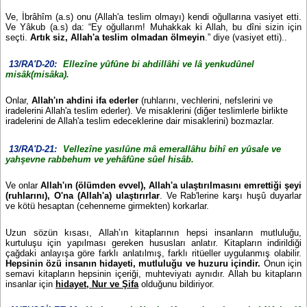
Ve, İbrâhîm (a.s) onu (Allah'a teslim olmayı) kendi oğullarına vasiyet etti.
Ve Yâkub (a.s) da: “Ey oğullarım! Muhakkak ki Allah, bu dîni sizin için
seçti.
Artık siz, Allah'a teslim olmadan ölmeyin
.” diye (vasiyet etti)..
13/RA'D-20:
Ellezîne yûfûne bi ahdillâhi ve lâ yenkudûnel
misâk(misâka).
Onlar,
Allah'ın ahdini ifa ederler
(ruhlarını, vechlerini, nefslerini ve
iradelerini Allah'a teslim ederler). Ve misaklerini (diğer teslimlerle birlikte
iradelerini de Allah'a teslim edeceklerine dair misaklerini) bozmazlar.
13/RA'D-21:
Vellezîne yasılûne mâ emerallâhu bihî en yûsale ve
yahşevne rabbehum ve yehâfûne sûel hisâb.
Ve onlar
Allah'ın (ölümden evvel), Allah'a ulaştırılmasını emrettiği şeyi
(ruhlarını), O'na (Allah'a) ulaştırırlar
. Ve Rab'lerine karşı huşû duyarlar
ve kötü hesaptan (cehenneme girmekten) korkarlar.
Uzun sözün kısası, Allah’ın kitaplarının hepsi insanların mutluluğu,
kurtuluşu için yapılması gereken hususları anlatır. Kitapların indirildiği
çağdaki anlayışa göre farklı anlatılmış, farklı ritüeller uygulanmış olabilir.
Hepsinin özü insanın hidayeti, mutluluğu ve huzuru içindir.
Onun için
semavi kitapların hepsinin içeriği, muhteviyatı aynıdır. Allah bu kitapların
insanlar için
hidayet, Nur ve Şifa
olduğunu bildiriyor.