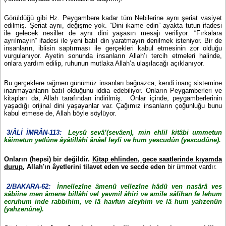
Görüldüğü gibi Hz. Peygambere kadar tüm Nebilerine aynı şeriat vasiyet
edilmiş. Şeriat aynı, değişme yok. “Dini ikame edin” ayakta tutun ifadesi
ile gelecek nesiller de aynı dini yaşasın mesajı veriliyor. “Fırkalara
ayrılmayın” ifadesi ile yeni batıl din yaratmayın denilmek isteniyor. Bir de
insanların, iblisin saptırması ile gerçekleri kabul etmesinin zor olduğu
vurgulanıyor. Ayetin sonunda insanların Allah’ı tercih etmeleri halinde,
onlara yardım edilip, ruhunun mutlaka Allah’a ulaşılacağı açıklanıyor.
Bu gerçeklere rağmen günümüz insanları bağnazca, kendi inanç sistemine
inanmayanların batıl olduğunu iddia edebiliyor. Onların Peygamberleri ve
kitapları da, Allah tarafından indirilmiş. Onlar içinde, peygamberlerinin
yaşadığı orijinal dini yaşayanlar var. Çağımız insanların çoğunluğu bunu
kabul etmese de, Allah böyle söylüyor.
3/ÂLİ İMRÂN-113:
Leysû sevâ’(sevâen), min ehlil kitâbi ummetun
kâimetun yetlûne âyâtillâhi ânâel leyli ve hum yescudûn (yescudûne).
Onların (hepsi) bir değildir.
Kitap ehlinden, gece saatlerinde kıyamda
durup
, Allah'ın âyetlerini tilavet eden ve secde eden
bir ümmet vardır.
2/BAKARA-62:
İnnellezîne âmenû vellezîne hâdû ven nasârâ ves
sâbiîne men âmene billâhi vel yevmil âhiri ve amile sâlihan fe lehum
ecruhum inde rabbihim, ve lâ havfun aleyhim ve lâ hum yahzenûn
(yahzenûne).