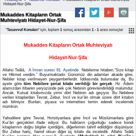
Hidayet-Nur-Şifa
Mukaddes Kitapların Ortak
Muhteviyatı Hidayet-Nur-Şifa
"
Tasavvuf Konuları
" için, toplam
1
sonuç arasından
1 - 1
arası sonuçlar
Mukaddes Kitapların Ortak Muhteviyatı
Hidayet-Nur-Şifa
Allahü Teâlâ,
A.İmran suresi 81. Ayetinde
Nebilerine hitaben,“Size kitap
ve Hikmet verdim.” Buyurmaktadır. Günümüz din adamları akaide göre,
Nebiler kitap verilmeyen peygamberlerdir. İddiasında bulunsalar da, Bu
ayete göre
tüm Nebilere şeriat kitabı verildiği bir gerçek
. Hz. Âdem
atamızdan itibaren yeryüzünde pek çok Nebinin görevlendirildiği malumdur.
Ancak, Kutsal kitabımızda yirmi dört Nebinin adı geçiyor. Bu Nebilere
verilen kitaplardan Tevrat, Zebur, İncil ve kur’ân olmak üzere dört kitabın
adı biliniyor. Bunları, piyasa ve internetten temin ederek incelemek
mümkün.
Yahudilere göre Tevrat, Hıristiyanlara göre İncil ve Müslümanlara göre
Kur’ân gerçekleri ifade ediyor. Bu halkların çoğunluğu sadece kendi
kitaplarının doğru bilgiler içerdiğini, diğerlerinin tahrif edildiğini düşünüyor.
Biz Zebur hariç, hamd olsun diğer üç kitabı da inceledik. Allahü Teâlâ