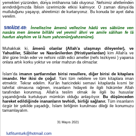
yemekleri yüzünden, dünya imtihanına tabi oluyoruz. Nefsimiz afetlerinden
arındırdığımızda İblisin üzerimizde etkisi kalmıyor. O zaman dünya’da
mutluluğunu yaşayıp, ahiretimizi de kurtarıyoruz. Bu konuda bir ayet daha
verelim.
5/MÂİDE-69:
İnnellezîne âmenû vellezîne hâdû ves sâbiûne ven
nasâra men âmene billâhi vel yevmil âhıri ve amile sâlihan fe lâ
havfun aleyhim ve lâ hum yahzenûn(yahzenûne).
Muhakkak ki,
âmenû olanlar (Allah'a ulaşmayı dileyenler), ve
Yahudiler, Sâbiiler ve Nasrânilerden (Hristiyanlardan)
kim Allah'a ve
âhir güne îmân eder ve nefsini ıslâh edici ameller (nefs tezkiyesi ) yaparsa
onlara artık korku yoktur ve onlar mahzun da olmazlar.
İslam’da
imanın şartlarından birisi resullere, diğer birisi de kitaplara
imandır. Her ikisi de çoğul
. Yani tüm nebilere ve tüm kitaplara iman
etmektir. Tekrar edelim. Kur’ân haricindeki semavi kitaplarda kısmi bir
tahrifat olmasına rağmen, insanların hidayeti ile ilgili hükümler Allah
tarafından korunmuş. Allah’a teslim olmak ile ilgili bu hususlar
yaşandığında kurtuluşun mümkün olduğu anlaşılıyor.
Bu düşünceden
hareket edildiğinde inananların tevhidi, birliği sağlanır.
Tüm insanların
özgür bir şekilde yaşadığı, İslam birliğinin kurulması dileği ile konumuzu
tamamlayalım.
31 Mayıs 2021
lutfitumturk@hotmail.com