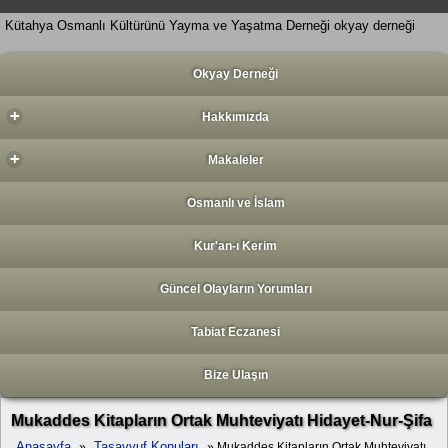
Kütahya Osmanlı Kültürünü Yayma ve Yaşatma Derneği okyay derneği
Okyay Derneği
+
Hakkımızda
+
Makaleler
Osmanlı ve İslam
Kur'an-ı Kerim
Güncel Olayların Yorumları
Tabiat Eczanesi
Bize Ulaşın
Mukaddes Kitapların Ortak Muhteviyatı Hidayet-Nur-Şifa
Anasayfa
Tasavvuf Konuları
»
» Mukaddes Kitapların Ortak Muhteviyatı