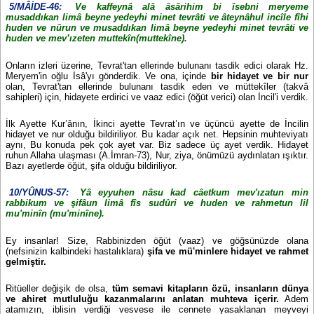
5/MÂİDE-46:
Ve kaffeynâ alâ âsârihim bi îsebni meryeme
musaddıkan limâ beyne yedeyhi minet tevrâti ve âteynâhul incîle fîhi
huden ve nûrun ve musaddıkan limâ beyne yedeyhi minet tevrâti ve
huden ve mev’ızeten muttekîn(muttekîne).
Onların izleri üzerine, Tevrat'tan ellerinde bulunanı tasdik edici olarak Hz.
Meryem'in oğlu İsâ'yı gönderdik. Ve ona, içinde
bir hidayet ve bir nur
olan, Tevrat'tan ellerinde bulunanı tasdik eden ve müttekîler (takvâ
sahipleri) için, hidayete erdirici ve vaaz edici (öğüt verici) olan İncil'i verdik.
İlk Ayette Kur’ânın, İkinci ayette Tevrat’ın ve üçüncü ayette de İncilin
hidayet ve nur olduğu bildiriliyor. Bu kadar açık net. Hepsinin muhteviyatı
aynı, Bu konuda pek çok ayet var. Biz sadece üç ayet verdik. Hidayet
ruhun Allaha ulaşması (A.İmran-73), Nur, ziya, önümüzü aydınlatan ışıktır.
Bazı ayetlerde öğüt, şifa olduğu bildiriliyor.
10/YÛNUS-57:
Yâ eyyuhen nâsu kad câetkum mev'ızatun min
rabbikum ve şifâun limâ fîs sudûri ve huden ve rahmetun lil
mu'minîn (mu'minîne).
Ey insanlar! Size, Rabbinizden öğüt (vaaz) ve göğsünüzde olana
(nefsinizin kalbindeki hastalıklara)
şifa ve mü'minlere hidayet ve rahmet
gelmiştir.
Ritüeller değişik de olsa,
tüm semavi kitapların özü, insanların dünya
ve ahiret mutluluğu kazanmalarını anlatan muhteva içerir.
Adem
atamızın, iblisin verdiği vesvese ile cennete yasaklanan meyveyi