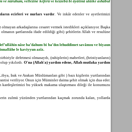
 ve nûruhum, vellezîne keferû ve kezzebû bi âyâtinâ ulâike ashâbul
nların ecirleri ve nurları vardır
. Ve inkâr edenler ve ayetlerimizi
ehit olmayan arkadaşlarına cesaret vermek istedikleri açıklanıyor. Başka
 olmanın şartlarında ifade edildiği gibi) şehitlerin Allah ve resulüne
â def’ullâhin nâse ba’dahum bi ba’dın lehuddimet savâmıu ve biyaun
innallâhe le kaviyyun azîz.
 birbiriyle defetmesi olmasaydı, (rahiplerin) mabetleri, (hristiyanların)
 olup yıkılırdı.
O'na (Allah'a) yardım edene, Allah mutlaka yardım
Libya, Irak ve Arakan Müslümanları gibi ) bazı kişilerin yurtlarından
arantisi veriliyor. Onun için Müminler daima şehit olmak için dua eder.
üm kardeşlerimizi bu yüksek makama ulaştırması dileği ile konumuzu
mlerin zulmü yüzünden yurtlarından kaçmak zorunda kalan, yollarda