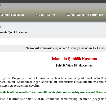
ği
Osmanlı ve İslam
Kur'an-ı Kerim
Güncel Olayların Yorumları
ı
lam’da Şehitlik Kavramı
"
Tasavvuf Konuları
" için, toplam
1
sonuç arasından
1 - 1
arası
İslam’da Şehitlik Kavramı
Şehitlik Yüce Bir Makamdır.
diyoruz. Bu gün şehit olma konusunu incelemek istiyorum. Şehit olmak nedir. Kiml
 şehit midir? Şehit olmanın şartları var mıdır? Bu hususta kutsal kitabımızda bu
österen şu üç ayeti inceleyelim.
resûle fe ulâike meallezîne en’amellâhu aleyhim minen nebiyyîne ves sıddîkîne veş
rse, o taktirde i
şte onlar, Allah'ın kendilerine ni'met verdiği nebîlerle (peygambe