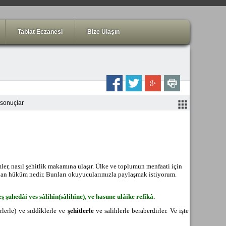
Tabiat Eczanesi
Bize Ulaşın
 sonuçlar
er, nasıl şehitlik makamına ulaşır. Ülke ve toplumun menfaati için
lunan hüküm nedir. Bunları okuyucularımızla paylaşmak istiyorum.
 şuhedâi ves sâlihîn(sâlihîne), ve hasune ulâike refîkâ.
rlerle) ve sıddîklerle ve
şehitlerle
ve salihlerle beraberdirler. Ve işte