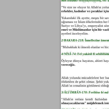
min ledunke veliyyâ(veliyyen), vec’
11. fark
Ruh ve nefs arasındaki
“Ve size ne oluyor ki Allah'
ın yolu
10. fark
erkekler, kadınlar ve çocuklar iç
Yukar
ıdaki ilk ayette, meşru bir s
uğraması ve İslam ülkelerinden her 
Suriye ve Libya’yı, emperyalist sö
emri ve Müslümanlar için bir vazif
ayetleri inceleyelim.
2/BAKARA-218:
İnnellezîne âmenû
“Muhakkak ki âmenû olanlar ve hicr
4/N
İSÂ-74:
Fel yukâtil fî sebîlillâ
Öyleyse dünya hayat
ını, ahiret ha
vereceğiz.
Allah yolunda mücadelelere her ha
öldürülen de şehit olmaz. Şehit yuka
Allah’ın cemalinin görülmesi olduğu
3/ÂL
İ İMRÂN-170: Ferihîne bi mâ â
“Allah'
ın onlara kendi fazlından 
olmayacaklarını" müjdelemek iste