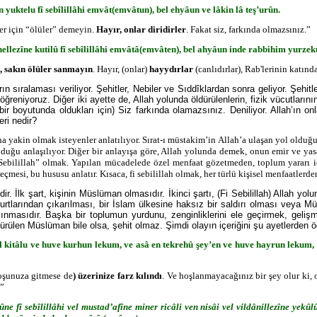
n yuktelu fî sebîlillâhi emvât(emvâtun), bel ehyâun ve lâkin lâ te
ş’ur
ûn.
er için “ölüler” demeyin.
Hay
ır, onlar diridirler
. Fakat siz, farkında olmazsınız.”
nellezîne kutilû fî sebîlillâhi emvâtâ(emvâten), bel ahyâun inde rabbihim yurze
, sakın ölüler sanmayın
. Hayır, (onlar)
hayydırlar
(canlıdırlar), Rab'lerinin katında 
arın sıralaması veriliyor. Şehitler, Nebiler ve Sıddîklardan sonra geliyor. Şehi
eniyoruz. Diğer iki ayette de, Allah yolunda öldürülenlerin, fizik vücutların
 bir boyutunda oldukları için) Siz farkında olamazsınız. Deniliyor. Allah’ın onl
eri nedir?
ha yakin olmak isteyenler anlat
ılıyor. Sırat-ı müstakim’in Allah’a ulaşan yol olduğu,
lduğu anlaşılıyor. Diğer bir anlayışa göre, Allah yolunda demek, onun emir ve ya
Sebilillah” olmak. Yapılan mücadelede özel menfaat gözetmeden, toplum yararı içi
eçmesi, bu hususu anlatır. Kısaca, fi sebilillah olmak, her türlü kişisel menfaatlerd
dir. İlk şart, kişinin Müslüman olmasıdır. İkinci şartı, (Fi Sebilillah) Allah
urtlarından çıkarılması, bir İslam ülkesine haksız bir saldırı olması veya 
kalınmasıdır. Başka bir toplumun yurdunu, zenginliklerini ele geçirmek, geli
rülen Müslüman bile olsa, şehit olmaz. Şimdi olayın içeriğini şu ayetlerden ö
 kitâlu ve huve kurhun lekum, ve asâ en tekrehû
şey’en ve huve hayrun lekum, 
(hoşunuza gitmese de
) üzerinize farz kılındı
. Ve hoşlanmayacağınız bir şey olur ki, o 
.”
ne fî sebîlillâhi vel mustad’afîne miner ricâli ven nisâi vel vildânillezîne yekû