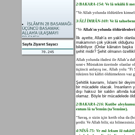
şaşırdı.
anlama geliyor. Allâh’a Yakin
2/BAKARA-154:
Ve lâ tekûlû li me
Gazze Savaşı Dünyanın
Olmak.
gözünü açtı.
Dünya ve Ahiret
“Ve Allah yolunda öldürülen kimsel
İslami Hükümlerim
mutluluğunun Anahtarı
Yaşanmamasının Sonuçları
Allah’a Ulaşmayı dilemektir.
3/ÂL
İ İMRÂN-169:
Ve lâ tahseben
İSLÂM'IN 28 BASAMAĞI-
Kuzay Atlantik İttifakı
ÜÇÜNCÜ BASAMAK:
NATO sallanımıyor.
“Ve
Allah'
ın yolunda öldürülenleri
ALLAH'A ULAŞMAYI
Savaş Hukuku diye bir
DİLEMEK
şey kalmadı. Yahudileri
İlk ayette, Allah’a en yakîn olanl
İSLÂM'IN 28 BASAMAĞI
Ülkelerinden Kovan
makamının çok yüksek olduğunu öğr
Sayfa Ziyaret Sayacı
- İKİNCİ BASAMAK:
Avrupalılar Haklı imiş.
bildiriliyor. (Onlar kâinatın başka
OLAYLARIN
Türk ve İslam
şehit midir? Şehit olmanın özellikl
70.245
DEGERLENDİRİLMESİ
Düşmanlarının Fitnelerine
İSLÂM'IN 28 BASAMAĞI
karşı Birlik, Beraberlik ve
Allah yolunda ifadesi ile Allah’a da
İLK YEDİ BASAMAK
Dayanışma
sırat-ı Müstakim üzerinde olanlar o
AMENU OLMAK
Filistinlileri kurtulması için
üçüncü anlayış ise, Allah yolu “Fi 
KÂLÛ BELÂ GÜNÜ
Bir Selahattin Eyyubi Gerekli
tüküren bir kâfiri öldürmekten vaz g
ALLAH'A VERDİĞİMİZ
Filistin Zulmü Ne Zaman
YEMİNLER "YEMİN,
Bitecek. İslam Âlemi
Şehitlik kavramı, İslami bir deyim
MİSÂK, AHD"
Suskun.
bir mücadele olacak. İnsanların y
İNSAN ALLAH İÇİN
dışı haksız bir saldırı altında 
YARATILMIŞTIR
olamaz. Böyle bir mücadelede öldü
EN BÜYÜK
DÜŞMANIMIZ ŞEYTAN
2/BAKARA-216:
Kutibe aleykumul
İNSANLAR ŞEYTANI
entum lâ ta’lem
ûn (ta’lemûne).
DEĞİL KENDİ NEFSLERİNİ
“Sava
ş, o sizin için kerih olsa da 
KINAMALIDIR
Ruh ve nefs arasındaki
şerdir. Ve Allah bilir, siz bilmezsiniz
12. fark
4/N
İSÂ-75: Ve mâ lekum lâ tukâtilû
Ruh ve nefs arasındaki