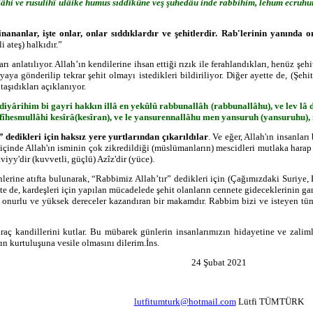
hi ve rusulihî ulâike humus s
ıddîkûne veş şuhedâu inde rabbihim, lehum ecruhum
nananlar, i
şte onlar, onlar sıddıklardır ve şehitlerdir. Rab'lerinin yanında o
i ateş) halkıdır.”
arı anlatılıyor. Allah’ın kendilerine ihsan ettiği rızık ile ferahlandıkları, henüz ş
aya gönderilip tekrar şehit olmayı istedikleri bildiriliyor. Diğer ayette de, (Şehit
taşıdıkları açıklanıyor.
 diyârihim bi gayri hakk
ın illâ en yekûlû rabbunallâh (rabbunallâhu), ve lev l
îhesmullâhi kesîrâ(kesîran), ve le yansurennallâhu men yansuruh (yansuruhu), 
” dedikleri için haksız yere yurtlarından çıkarıldılar
. Ve eğer, Allah'ın insanları
ve içinde Allah'ın isminin çok zikredildiği (müslümanların) mescidleri mutlaka harap
iyy'dir (kuvvetli, güçlü) Azîz'dir (yüce).
lerine atıfta bulunarak, “Rabbimiz Allah’tır” dedikleri için (Çağımızdaki Suriye, 
yette de, kardeşleri için yapılan mücadelede şehit olanların cennete gideceklerinin g
ok onurlu ve yüksek dereceler kazandıran bir makamdır. Rabbim bizi ve isteyen t
aç kandillerini kutlar. Bu mübarek günlerin insanlarımızın hidayetine ve zali
 kurtuluşuna vesile olmasını dilerim.İns.
24 Şubat 2021
lutfitumturk@hotmail.com
Lütfi TÜMTÜRK