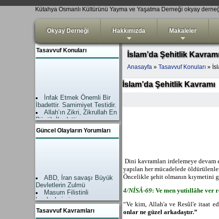
Kütahya Osmanlı Kültürünü Yayma ve Yaşatma Derneği okyay derne
Okyay Derneği
Hakkımızda
Makaleler
+
+
Tasavvuf Konuları
İslam’da Şehitlik Kavram
Anasayfa
»
Tasavvuf Konuları
» İs
İslam’da Şehitlik Kavramı
İnfak Etmek Önemli Bir
İbadettir. Samimiyet Testidir.
Allah’ın Zikri, Zikrullah En
Büyük İbadettir.
İslam’da Şefaat Ahirette
Güncel Olayların Yorumları
değil, Dünyadadır.
Amel-i Salih (Nefis
tezkiyesi) Kişiyi hidayete
ulaştıran çok önemli bir
Dini kavramlar
ı irdelemeye devam e
işlevdir.
Teslim Dini İslam
yapılan her mücadelede öldürülenler
ABD, İran savaşı Büyük
Hayat devam ediyor.
Öncelikle şehit olmanın kıymetini g
Devletlerin Zulmü
Allahsız Mutluluk
Masum Filistinli
4/N
İSÂ-69
: Ve men yutiıllâhe ver 
Mümkün Değildir
kardeşlerimiz
ZİKİR EN BÜYÜK
“Ve kim, Allah'a ve Resûl'e itaat ede
Allah Yardımı geldi.
İBADETTTİR
Tasavvuf Kavramları
onlar ne güzel arkadaştır.”
Zalimler neye uğradıkları
“Takva” Kavramı ne