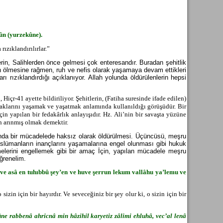
kûn (yurzekûne).
rızıklandırılırlar.”
tlerin, Salihlerden önce gelmesi çok enteresandır. Buradan şehitlik
ın ölmesine rağmen, ruh ve nefis olarak yaşamaya devam ettikleri
arı rızıklandırdığı açıklanıyor. Allah yolunda öldürülenlerin hepsi
 Hiçr-41 ayette bildiriliyor. Şehitlerin, (Fatiha suresinde ifade edilen)
saklarını yaşamak ve yaşatmak anlamında kullanıldığı görüşüdür. Bir
n yapılan bir fedakârlık anlayışıdır. Hz. Ali’nin bir savaşta yüzüne
en arınmış olmak demektir.
 yolunda bir mücadelede haksız olarak öldürülmesi. Üçüncüsü, meşru
Müslümanların inançlarını yaşamalarına engel olunması gibi hukuk
şmelerini engellemek gibi bir amaç İçin, yapılan mücadele meşru
ğrenelim.
ve asâ en tuhıbb
û
şey’en ve huve şerrun lekum vallâhu ya’lemu ve
sizin için bir hayırdır. Ve seveceğiniz bir şey olur ki, o sizin için bir
lûne rabbenâ ahricnâ min hâzihil karyetiz zâlimi ehluhâ, vec’al lenâ