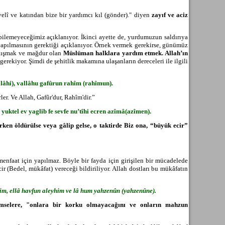
elî ve katından bize bir yardımcı kıl (gönder)." diyen
zayıf ve aciz
 bilemeyeceğimiz açıklanıyor. İkinci ayette de, yurdumuzun saldırıya
m yapılmasının gerektiği açıklanıyor. Örnek vermek gerekirse, günümüz
çalışmak ve mağdur olan
Müslüman halklara yardım etmek. Allah’ın
 gerekiyor. Şimdi de şehitlik makamına ulaşanların dereceleri ile ilgili
llâhi), vallâhu gafûrun rahîm (rahîmun).
rler. Ve Allah, Gaf
ûr'dur, Rahîm'dir.”
fe yuktel ev yaglib fe sevfe nu’tîhi ecren azîmâ(azîmen).
rken öldürülse veya gâlip gelse, o taktirde Biz ona, “büyük ecir”
menfaat için yapılmaz. Böyle bir fayda için girişilen bir mücadelede
ir (Bedel, mükâfat) vereceği bildiriliyor. Allah dostları bu mükâfatın
im, ellâ havfun aleyhim ve lâ hum yahzenûn (yahzenûne).
imselere, "onlara bir korku olmayacağını ve onların mahzun