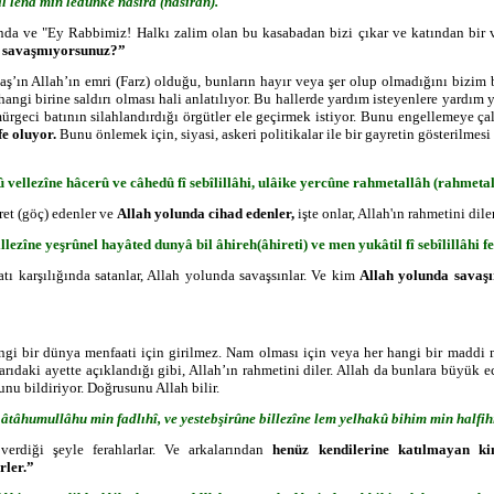
al lenâ min ledunke nasîrâ (nasîran).
nda ve "Ey Rabbimiz! Halkı zalim olan bu kasabadan bizi çıkar ve katından bir v
in savaşmıyorsunuz?”
avaş’ın Allah’ın emri (Farz) olduğu, bunların hayır veya şer olup olmadığını bizim
hangi birine saldırı olması hali anlatılıyor. Bu hallerde yardım isteyenlere yardı
mürgeci batının silahlandırdığı örgütler ele geçirmek istiyor. Bunu engellemeye 
e oluyor.
Bunu önlemek için, siyasi, askeri politikalar ile bir gayretin gösterilmesi
 vellezîne hâcerû ve câhedû fî sebîlillâhi, ulâike yercûne rahmetallâh (rahmeta
et (göç) edenler ve
Allah yolunda cihad edenler,
i
şte onlar, Allah'ın rahmetini dile
hillezîne yeşrûnel hayâted dunyâ bil âhireh(âhireti) ve men yukâtil fî sebîlillâhi 
yatı karşılığında satanlar, Allah yolunda savaşsınlar. Ve kim
Allah yolunda savaşı
ngi bir dünya menfaati için girilmez. Nam olmas
ı için veya her hangi bir maddi 
rıdaki ayette açıklandığı gibi, Allah’ın rahmetini diler. Allah da bunlara büyük ec
nu bildiriyor. Doğrusunu Allah bilir.
tâhumullâhu min fadlıhî, ve yestebşirûne billezîne lem yelhakû bihim min halfih
verdiği şeyle ferahlarlar. Ve arkalarından
henüz kendilerine katılmayan k
rler.”