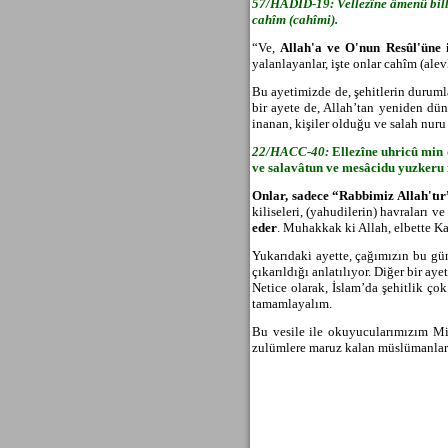
57/HADÎD-19: Vellezîne âmenû billâ
cahîm (cahîmi).
“Ve,
Allah'a ve O'nun Resûl'üne i
yalanlayanlar, işte onlar cahîm (alevl
Bu ayetimizde de,
şehitlerin duruml
bir ayete de, Allah’tan yeniden düny
inanan, kişiler olduğu ve salah nuru 
22/HACC-40:
Ellezîne uhricû min
ve salavâtun ve mesâcidu yuzkeru f
Onlar, sadece “Rabbimiz Allah't
ır
kiliseleri, (yahudilerin) havraları 
eder
. Muhakkak ki Allah, elbette Kav
Yukar
ıdaki ayette, çağımızın bu gün
çıkarıldığı anlatılıyor. Diğer bir a
Netice olarak, İslam’da şehitlik ç
tamamlayalım.
Bu vesile ile okuyucular
ımızım Mir
zulümlere maruz kalan müslümanların